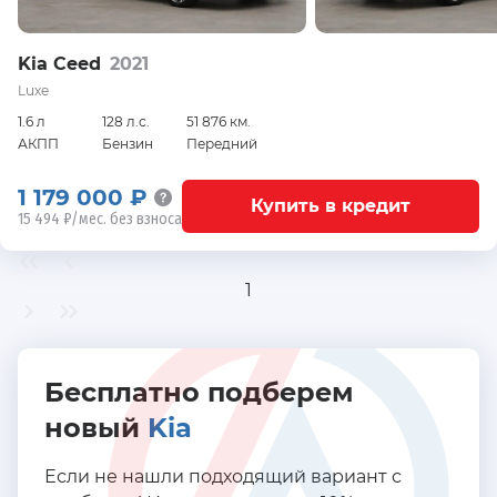
Kia Ceed
2021
Luxe
1.6 л
128 л.с.
51 876 км.
АКПП
Бензин
Передний
1 179 000 ₽
Купить в кредит
15 494 ₽/мес. без взноса
1
Бесплатно подберем
новый
Kia
Если не нашли подходящий вариант с