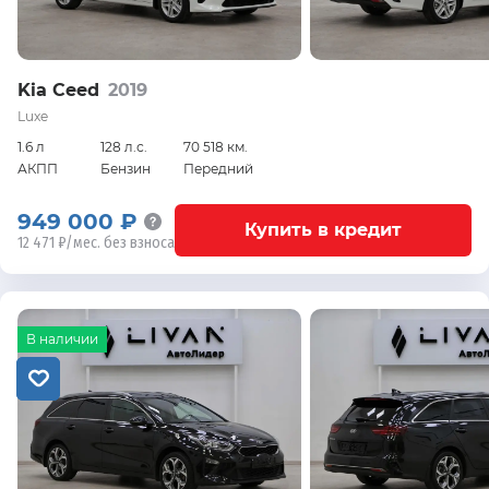
Kia Ceed
2019
Luxe
1.6 л
128 л.с.
70 518 км.
АКПП
Бензин
Передний
949 000 ₽
Купить в кредит
12 471 ₽/мес. без взноса
В наличии