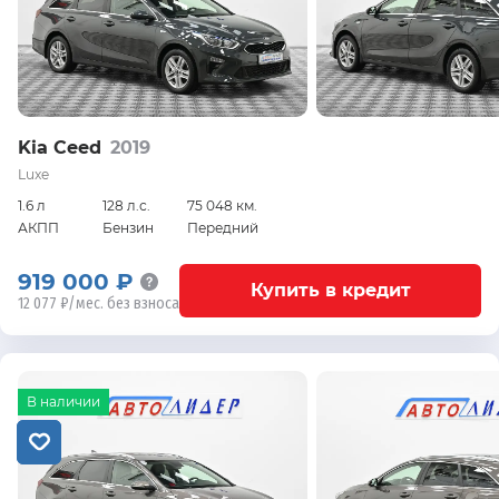
Kia Ceed
2019
Luxe
1.6 л
128 л.с.
75 048 км.
АКПП
Бензин
Передний
919 000 ₽
Купить в кредит
12 077 ₽/мес. без взноса
В наличии