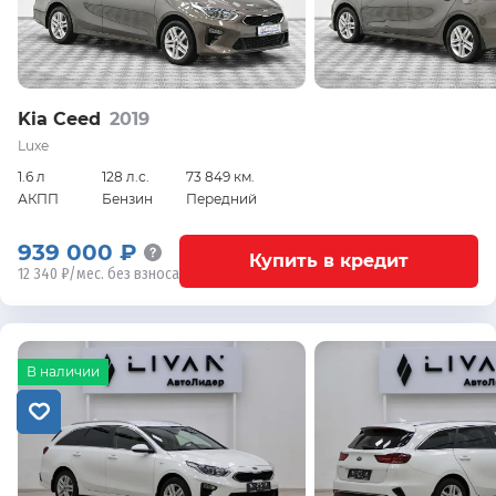
Kia Ceed
2019
Luxe
1.6 л
128 л.с.
73 849 км.
АКПП
Бензин
Передний
939 000 ₽
Купить в кредит
12 340 ₽/мес. без взноса
В наличии