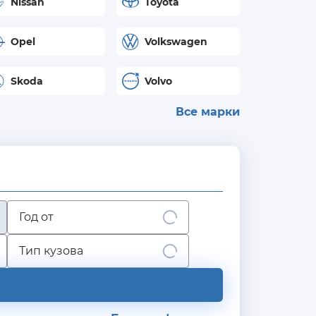
Nissan
Toyota
Opel
Volkswagen
Skoda
Volvo
Все марки
Год от
Тип кузова