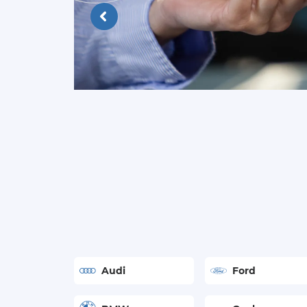
Продажа
Audi
Ford
автомобилей
с