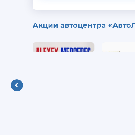
Акции автоцентра «Авто
ALEXEY
Скидка
MERCEDES
до
300
000
₽