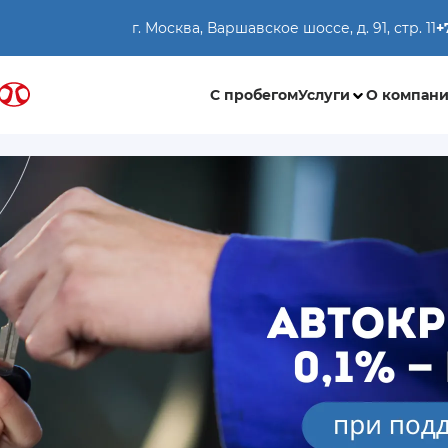
г. Москва, Варшавское шоссе, д. 91, стр. 11
+
С пробегом
Услуги
О компан