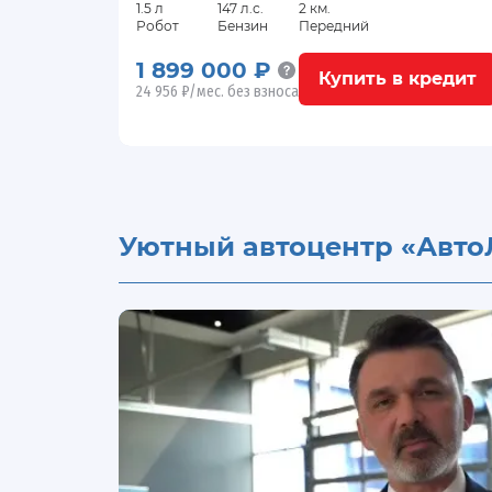
1.5 л
147 л.с.
2 км.
Робот
Бензин
Передний
1 899 000 ₽
Купить в кредит
24 956 ₽/мес. без взноса
Уютный автоцентр «Авто
Видео
о
портале