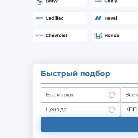
BMW
Geely
пробегом
в
Cadillac
Haval
Москве
Chevrolet
Honda
Быстрый подбор
Все марки
Все 
Цена до
КПП