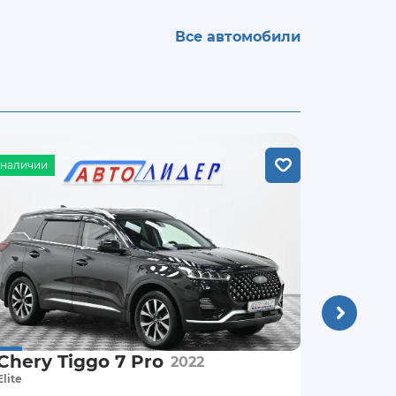
Все автомобили
 наличии
В наличии
Chery Tiggo 7 Pro
Toyot
2022
Elite
2.5 л