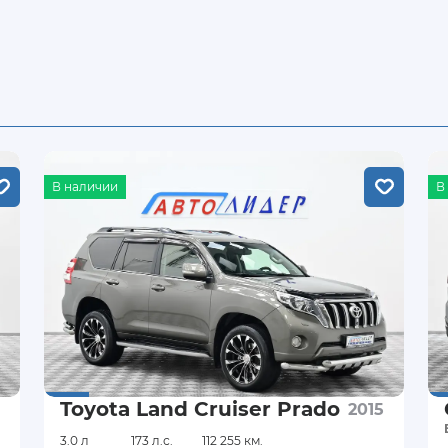
В наличии
В
Toyota Land Cruiser Prado
2015
3.0 л
173 л.с.
112 255 км.