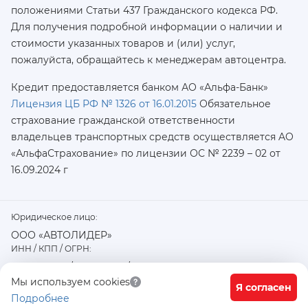
положениями Статьи 437 Гражданского кодекса РФ.
Для получения подробной информации о наличии и
стоимости указанных товаров и (или) услуг,
пожалуйста, обращайтесь к менеджерам автоцентра.
Кредит предоставляется банком АО «Альфа-Банк»
Лицензия ЦБ РФ № 1326 от 16.01.2015
Обязательное
страхование гражданской ответственности
владельцев транспортных средств осуществляется AO
«АльфаСтрахование»
по лицензии ОС № 2239 – 02 от
16.09.2024 г
Юридическое лицо:
ООО «АВТОЛИДЕР»
ИНН / КПП / ОГРН:
7726402915 / 772601001 / 1177746487918
Физический / юридический адрес:
Мы используем cookies
Я согласен
Подробнее
117556, город Москва, Варшавское ш., д. 91 стр. 11