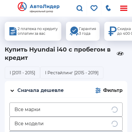
Меню
сайта
2 платежа по кредиту
Гарантия
Скидка
оплатим за вас
3 года
до 400 
Купить Hyundai i40
с пробегом в
кредит
I [2011 - 2015]
I Рестайлинг [2015 - 2019]
Сначала дешевле
Фильтр
Все марки
Все модели