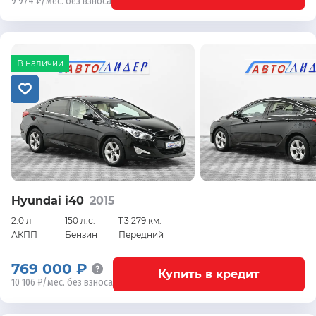
9 974 ₽/мес. без взноса
В наличии
Hyundai i40
2015
2.0 л
150 л.с.
113 279 км.
АКПП
Бензин
Передний
769 000 ₽
Купить в кредит
10 106 ₽/мес. без взноса