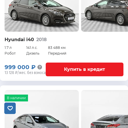
Hyundai i40
2018
1.7 л
141 л.с.
83 488 км.
Робот
Дизель
Передний
999 000 ₽
Купить в кредит
13 128 ₽/мес. без взноса
В наличии