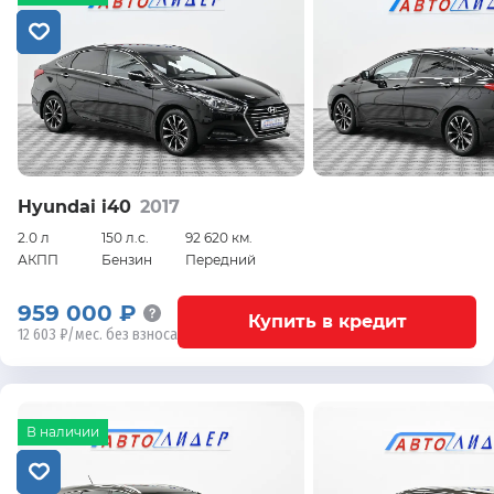
Hyundai i40
2017
2.0 л
150 л.с.
92 620 км.
АКПП
Бензин
Передний
959 000 ₽
Купить в кредит
12 603 ₽/мес. без взноса
В наличии