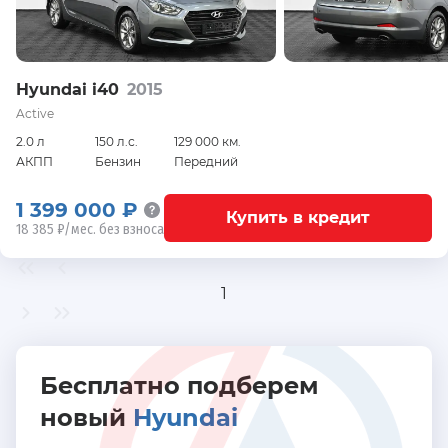
Hyundai i40
2015
Active
2.0 л
150 л.с.
129 000 км.
АКПП
Бензин
Передний
1 399 000 ₽
Купить в кредит
18 385 ₽/мес. без взноса
1
Бесплатно подберем
новый
Hyundai