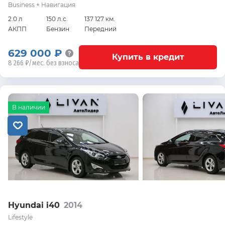
Business + Навигация
2.0 л
150 л.с.
137 127 км.
АКПП
Бензин
Передний
629 000 ₽
Купить в кредит
8 266 ₽/мес. без взноса
В наличии
Hyundai i40
2014
Lifestyle