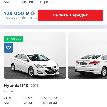
АКПП
Бензин
Передний
729 000 ₽
Купить в кредит
9 580 ₽/мес. без взноса
В наличии
Hyundai i40
2013
Active
2.0 л
150 л.с.
215 000 км.
АКПП
Бензин
Передний