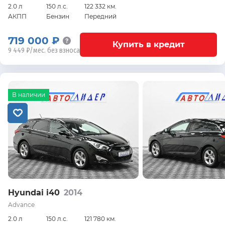
2.0 л
150 л.с.
122 332 км.
АКПП
Бензин
Передний
719 000 ₽
Купить в кредит
9 449 ₽/мес. без взноса
В наличии
Hyundai i40
2014
Advance
2.0 л
150 л.с.
121 780 км.