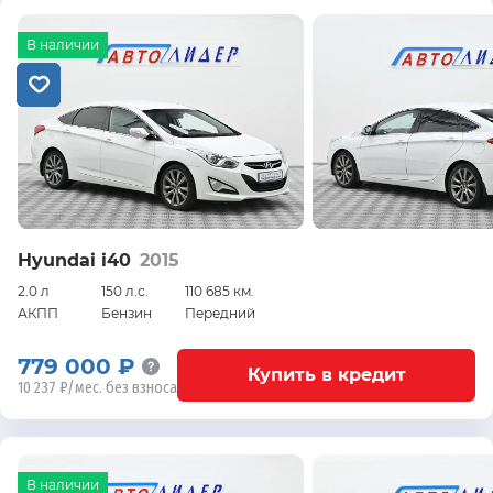
В наличии
Hyundai i40
2015
2.0 л
150 л.с.
110 685 км.
АКПП
Бензин
Передний
779 000 ₽
Купить в кредит
10 237 ₽/мес. без взноса
В наличии