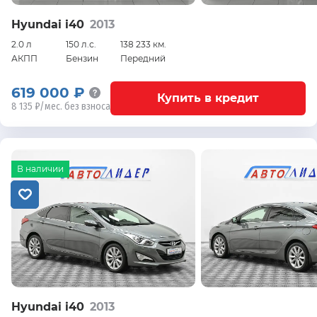
Hyundai i40
2013
2.0 л
150 л.с.
138 233 км.
АКПП
Бензин
Передний
619 000 ₽
Купить в кредит
8 135 ₽/мес. без взноса
В наличии
Hyundai i40
2013