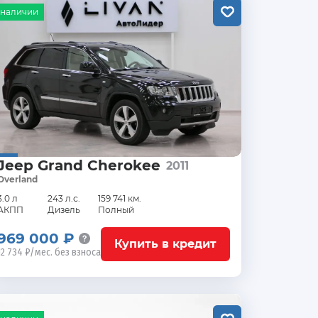
 наличии
Jeep Grand Cherokee
2011
Overland
3.0 л
243 л.с.
159 741 км.
АКПП
Дизель
Полный
969 000 ₽
Купить в кредит
12 734 ₽/мес. без взноса