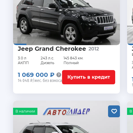
Jeep Grand Cherokee
2012
3.0 л
243 л.с.
145 843 км.
АКПП
Дизель
Полный
1 069 000 ₽
Купить в кредит
14 048 ₽/мес. без взноса
В наличии
В