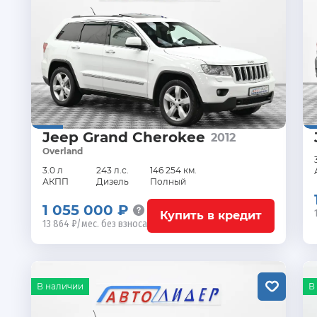
Jeep Grand Cherokee
2012
Overland
3.0 л
243 л.с.
146 254 км.
АКПП
Дизель
Полный
1 055 000 ₽
Купить в кредит
13 864 ₽/мес. без взноса
В наличии
В