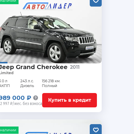
 наличии
Jeep Grand Cherokee
2011
Limited
3.0 л
243 л.с.
156 218 км.
АКПП
Дизель
Полный
989 000 ₽
Купить в кредит
12 997 ₽/мес. без взноса
 наличии