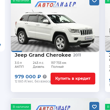
В наличии
В
е
Jeep Grand Cherokee
2011
3.0 л
243 л.с.
157 733 км.
АКПП
Дизель
Полный
979 000 ₽
Купить в кредит
12 865 ₽/мес. без взноса
В наличии
В