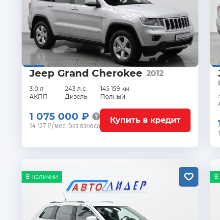
Jeep Grand Cherokee
2012
3.0 л
243 л.с.
145 159 км.
АКПП
Дизель
Полный
1 075 000 ₽
Купить в кредит
14 127 ₽/мес. без взноса
В наличии
В