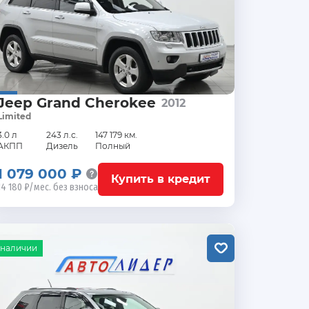
Jeep Grand Cherokee
2012
Limited
3.0 л
243 л.с.
147 179 км.
АКПП
Дизель
Полный
1 079 000 ₽
Купить в кредит
14 180 ₽/мес. без взноса
 наличии