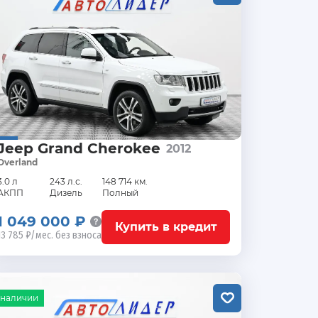
Jeep Grand Cherokee
2012
Overland
3.0 л
243 л.с.
148 714 км.
АКПП
Дизель
Полный
1 049 000 ₽
Купить в кредит
13 785 ₽/мес. без взноса
 наличии