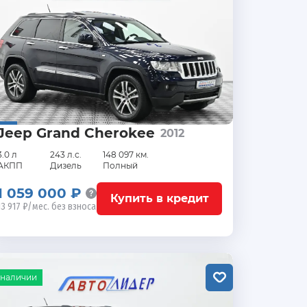
Jeep Grand Cherokee
2012
3.0 л
243 л.с.
148 097 км.
АКПП
Дизель
Полный
1 059 000 ₽
Купить в кредит
13 917 ₽/мес. без взноса
 наличии