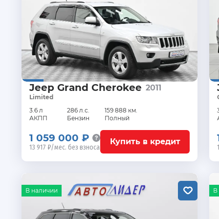
Jeep Grand Cherokee
2011
Limited
3.6 л
286 л.с.
159 888 км.
АКПП
Бензин
Полный
1 059 000 ₽
Купить в кредит
13 917 ₽/мес. без взноса
В наличии
В