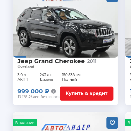
Jeep Grand Cherokee
2011
Overland
3.0 л
243 л.с.
150 538 км.
АКПП
Дизель
Полный
999 000 ₽
Купить в кредит
13 128 ₽/мес. без взноса
В наличии
В