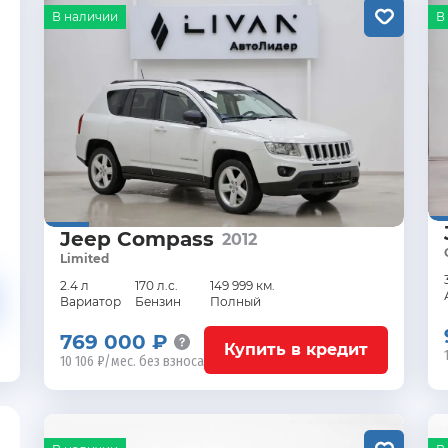
В наличии
В
Jeep Compass
2012
Limited
2.4 л
170 л.с.
149 999 км.
Вариатор
Бензин
Полный
769 000 ₽
Купить в кредит
10 106 ₽/мес. без взноса