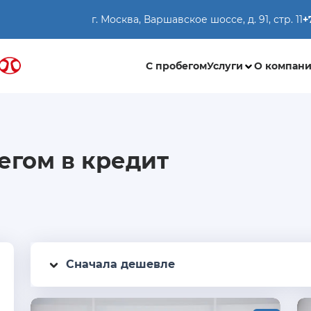
г. Москва, Варшавское шоссе, д. 91, стр. 11
+
С пробегом
Услуги
О компан
егом в кредит
Сначала дешевле