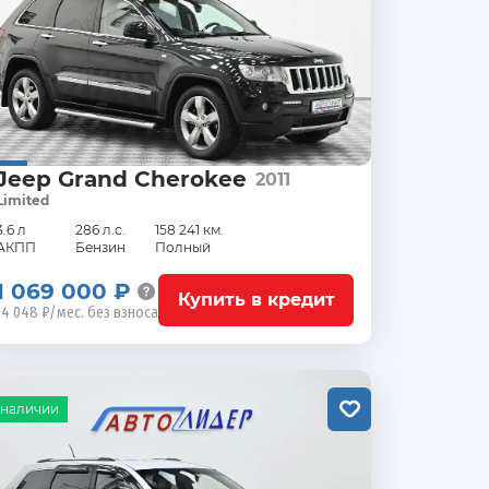
Jeep Grand Cherokee
2011
Limited
3.6 л
286 л.с.
158 241 км.
АКПП
Бензин
Полный
1 069 000 ₽
Купить в кредит
14 048 ₽/мес. без взноса
 наличии