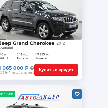
Jeep Grand Cherokee
2012
Overland
3.0 л
243 л.с.
147 995 км.
АКПП
Дизель
Полный
1 065 000 ₽
Купить в кредит
13 996 ₽/мес. без взноса
 наличии