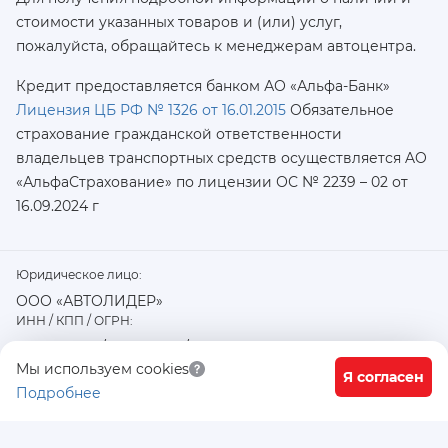
стоимости указанных товаров и (или) услуг,
пожалуйста, обращайтесь к менеджерам автоцентра.
Кредит предоставляется банком АО «Альфа-Банк»
Лицензия ЦБ РФ № 1326 от 16.01.2015
Обязательное
страхование гражданской ответственности
владельцев транспортных средств осуществляется AO
«АльфаСтрахование»
по лицензии ОС № 2239 – 02 от
16.09.2024 г
Юридическое лицо:
ООО «АВТОЛИДЕР»
ИНН / КПП / ОГРН:
7726402915 / 772601001 / 1177746487918
Физический / юридический адрес:
Мы используем cookies
Я согласен
Подробнее
117556, город Москва, Варшавское ш., д. 91 стр. 11