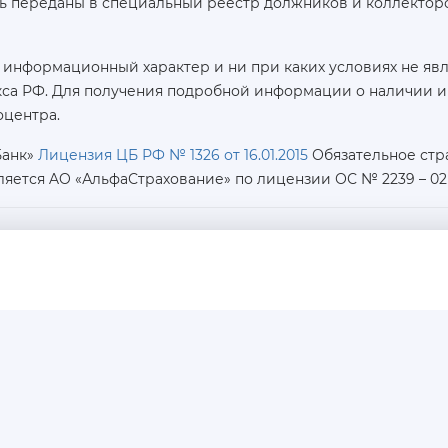
ь переданы в специальный реестр должников и коллекторс
 информационный характер и ни при каких условиях не яв
са РФ. Для получения подробной информации о наличии и с
оцентра.
Банк»
Лицензия ЦБ РФ № 1326 от 16.01.2015
Обязательное стр
ляется AO «АльфаСтрахование»
по лицензии ОС № 2239 – 02 о
ИНН / КПП / ОГРН:
7726402915 / 772601001 / 1177746487918