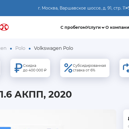
г. Москва, Варшавское шоссе, д. 91, стр. 11
+
С пробегом
Услуги
О компан
gen
Polo
Volkswagen Polo
Скидка
Субсидированная
до 400 000 ₽
ставка от 6%
1.6 АКПП, 2020