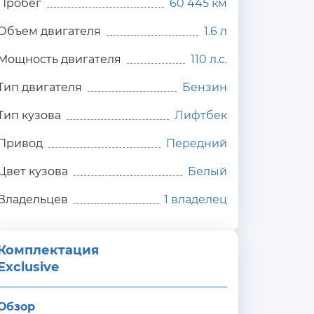
Пробег
60 445 км
Объем двигателя
1.6 л
Мощность двигателя
110 л.с.
Тип двигателя
Бензин
Тип кузова
Лифтбек
Привод
Передний
Цвет кузова
Белый
Владельцев
1 владелец
Комплектация 
Exclusive
Обзор