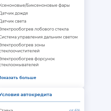
Ксеноновые/Биксеноновые фары
Датчик дождя
Датчик света
Электрообогрев лобового стекла
Система управления дальним светом
Электрообогрев зоны
стеклоочистителей
Электрообогрев форсунок
стеклоомывателей
Показать больше
Условия автокредита
ия
редита
Ставка
от
6%