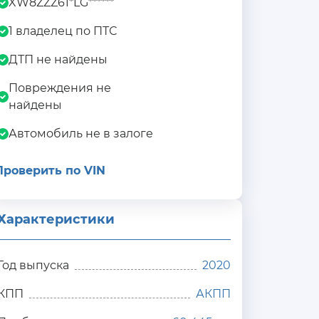
XW8ZZZ61*LG******
1 владелец по ПТС
ДТП не найдены
Повреждения не
найдены
Автомобиль не в залоге
Проверить по VIN
Характеристики
Год выпуска
2020
КПП
АКПП