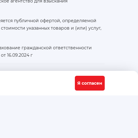
кое агентство для взыскания
ляется публичной офертой, определяемой
тоимости указанных товаров и (или) услуг,
ахование гражданской ответственности
т 16.09.2024 г
Физический / юридический адрес:
117556, город Москва, Варшавское ш., д. 91 стр. 11
Я согласен