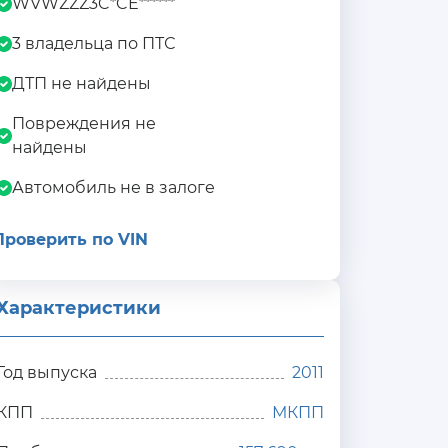
WVWZZZ3C*CE******
3 владельца по ПТС
ДТП не найдены
Повреждения не
найдены
Автомобиль не в залоге
Проверить по VIN
Характеристики
Год выпуска
2011
КПП
МКПП