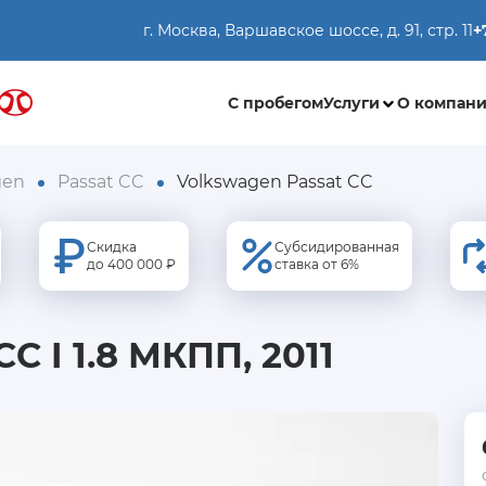
г. Москва, Варшавское шоссе, д. 91, стр. 11
+
С пробегом
Услуги
О компан
gen
Passat CC
Volkswagen Passat CC
Скидка
Субсидированная
до 400 000 ₽
ставка от 6%
C I 1.8 МКПП, 2011