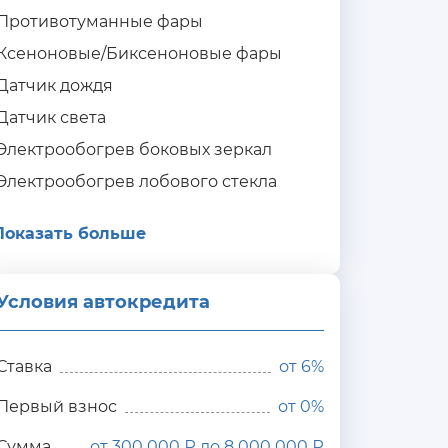
Противотуманные фары
Ксеноновые/Биксеноновые фары
Датчик дождя
Датчик света
Электрообогрев боковых зеркал
Электрообогрев лобового стекла
Показать больше
Условия автокредита
ия
редита
Ставка
от
6%
Первый взнос
от 0%
Сумма
от 300 000 ₽ до 8 000 000 ₽