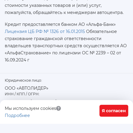
стоимости указанных товаров и (или) услуг,
пожалуйста, обращайтесь к менеджерам автоцентра.
Кредит предоставляется банком АО «Альфа-Банк»
Лицензия ЦБ РФ № 1326 от 16.01.2015
Обязательное
страхование гражданской ответственности
владельцев транспортных средств осуществляется AO
«АльфаСтрахование»
по лицензии ОС № 2239 – 02 от
16.09.2024 г
Юридическое лицо:
ООО «АВТОЛИДЕР»
ИНН / КПП / ОГРН:
7726402915 / 772601001 / 1177746487918
Физический / юридический адрес:
Мы используем cookies
Я согласен
Подробнее
117556, город Москва, Варшавское ш., д. 91 стр. 11