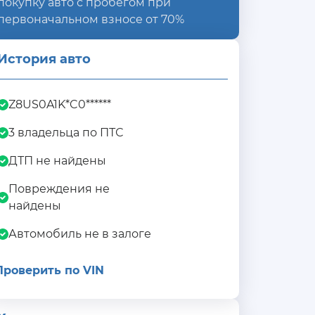
покупку авто с пробегом при
первоначальном взносе от 70%
История авто
Z8US0A1K*C0******
3 владельца по ПТС
ДТП не найдены
Повреждения не
найдены
Автомобиль не в залоге
Проверить по VIN