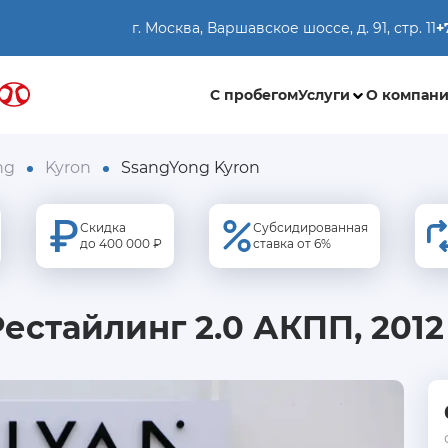
г. Москва, Варшавское шоссе, д. 91, стр. 11
+
С пробегом
Услуги
О компан
ng
Kyron
SsangYong Kyron
Скидка
Субсидированная
до 400 000 ₽
ставка от 6%
Рестайлинг 2.0 АКПП, 2012