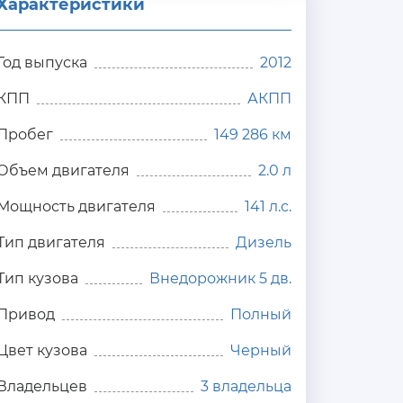
Характеристики
Год выпуска
2012
КПП
АКПП
Пробег
149 286 км
Объем двигателя
2.0 л
Мощность двигателя
141 л.с.
Тип двигателя
Дизель
Тип кузова
Внедорожник 5 дв.
Привод
Полный
Цвет кузова
Черный
Владельцев
3 владельца