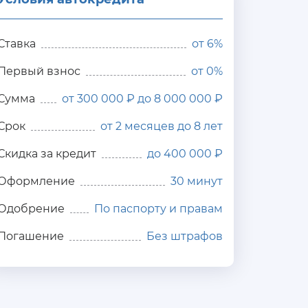
редита
Ставка
от
6%
Первый взнос
от 0%
Сумма
от 300 000 ₽ до 8 000 000 ₽
Срок
от 2 месяцев до 8 лет
Скидка за кредит
до 400 000 ₽
Оформление
30 минут
Одобрение
По паспорту и правам
Погашение
Без штрафов