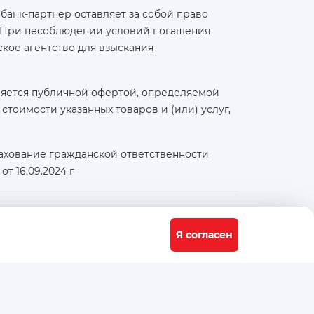
банк-партнер оставляет за собой право
а. При несоблюдении условий погашения
кое агентство для взыскания
ляется публичной офертой, определяемой
тоимости указанных товаров и (или) услуг,
ахование гражданской ответственности
т 16.09.2024 г
Физический / юридический адрес:
117556, город Москва, Варшавское ш., д. 91 стр. 11
Я согласен