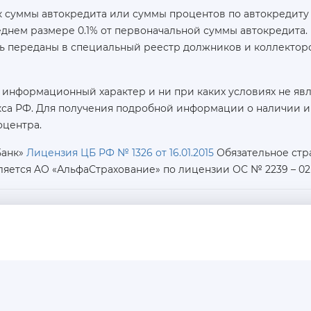
 суммы автокредита или суммы процентов по автокредиту 
реднем размере 0.1% от первоначальной суммы автокредит
ь переданы в специальный реестр должников и коллекторс
 информационный характер и ни при каких условиях не яв
са РФ. Для получения подробной информации о наличии и с
оцентра.
Банк»
Лицензия ЦБ РФ № 1326 от 16.01.2015
Обязательное стр
ляется AO «АльфаСтрахование»
по лицензии ОС № 2239 – 02 о
ИНН / КПП / ОГРН:
7726402915 / 772601001 / 1177746487918