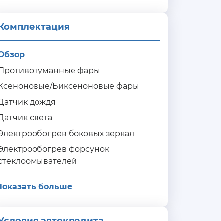
Комплектация 
Обзор
Противотуманные фары
Ксеноновые/Биксеноновые фары
Датчик дождя
Датчик света
Электрообогрев боковых зеркал
Электрообогрев форсунок
стеклоомывателей
Показать больше
Условия автокредита
ия