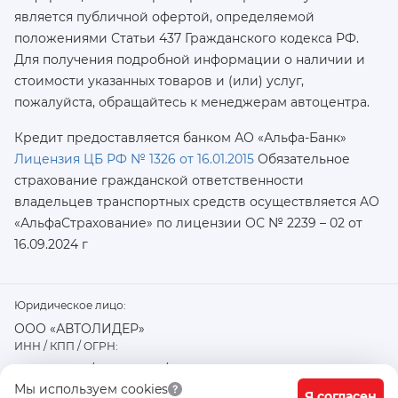
является публичной офертой, определяемой
положениями Статьи 437 Гражданского кодекса РФ.
Для получения подробной информации о наличии и
стоимости указанных товаров и (или) услуг,
пожалуйста, обращайтесь к менеджерам автоцентра.
Кредит предоставляется банком АО «Альфа-Банк»
Лицензия ЦБ РФ № 1326 от 16.01.2015
Обязательное
страхование гражданской ответственности
владельцев транспортных средств осуществляется AO
«АльфаСтрахование»
по лицензии ОС № 2239 – 02 от
16.09.2024 г
Юридическое лицо:
ООО «АВТОЛИДЕР»
ИНН / КПП / ОГРН:
7726402915 / 772601001 / 1177746487918
Физический / юридический адрес:
Мы используем cookies
Я согласен