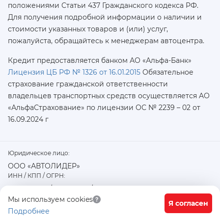
положениями Статьи 437 Гражданского кодекса РФ.
Для получения подробной информации о наличии и
стоимости указанных товаров и (или) услуг,
пожалуйста, обращайтесь к менеджерам автоцентра.
Кредит предоставляется банком АО «Альфа-Банк»
Лицензия ЦБ РФ № 1326 от 16.01.2015
Обязательное
страхование гражданской ответственности
владельцев транспортных средств осуществляется AO
«АльфаСтрахование»
по лицензии ОС № 2239 – 02 от
16.09.2024 г
Юридическое лицо:
ООО «АВТОЛИДЕР»
ИНН / КПП / ОГРН:
7726402915 / 772601001 / 1177746487918
Физический / юридический адрес:
Мы используем cookies
Я согласен
Подробнее
117556, город Москва, Варшавское ш., д. 91 стр. 11