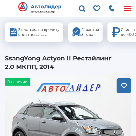
Меню
сайта
2 платежа по кредиту
Гарантия
Скидка
оплатим за вас
3 года
до 400 
SsangYong Actyon II Рестайлинг
2.0 МКПП, 2014
В наличии