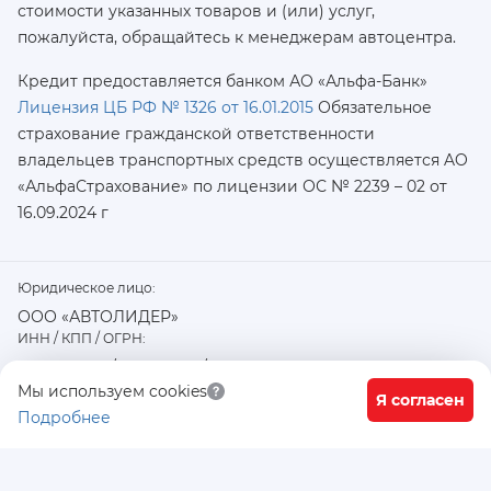
стоимости указанных товаров и (или) услуг,
пожалуйста, обращайтесь к менеджерам автоцентра.
Кредит предоставляется банком АО «Альфа-Банк»
Лицензия ЦБ РФ № 1326 от 16.01.2015
Обязательное
страхование гражданской ответственности
владельцев транспортных средств осуществляется AO
«АльфаСтрахование»
по лицензии ОС № 2239 – 02 от
16.09.2024 г
Юридическое лицо:
ООО «АВТОЛИДЕР»
ИНН / КПП / ОГРН:
7726402915 / 772601001 / 1177746487918
Физический / юридический адрес:
Мы используем cookies
Я согласен
Подробнее
117556, город Москва, Варшавское ш., д. 91 стр. 11