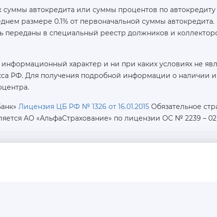
 суммы автокредита или суммы процентов по автокредиту 
реднем размере 0.1% от первоначальной суммы автокредит
ь переданы в специальный реестр должников и коллекторс
 информационный характер и ни при каких условиях не яв
са РФ. Для получения подробной информации о наличии и с
оцентра.
Банк»
Лицензия ЦБ РФ № 1326 от 16.01.2015
Обязательное стр
ляется AO «АльфаСтрахование»
по лицензии ОС № 2239 – 02 о
ИНН / КПП / ОГРН:
7726402915 / 772601001 / 1177746487918