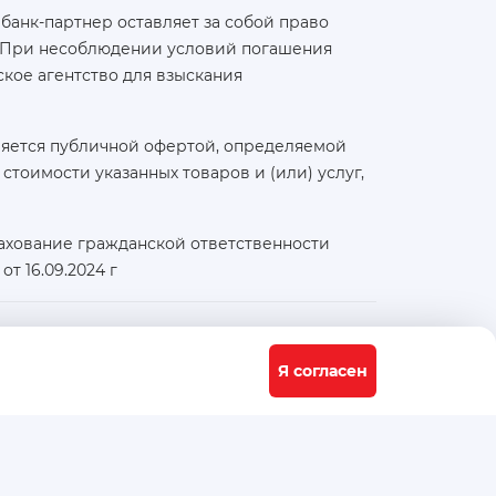
банк-партнер оставляет за собой право
а. При несоблюдении условий погашения
кое агентство для взыскания
ляется публичной офертой, определяемой
тоимости указанных товаров и (или) услуг,
ахование гражданской ответственности
т 16.09.2024 г
Физический / юридический адрес:
117556, город Москва, Варшавское ш., д. 91 стр. 11
Я согласен