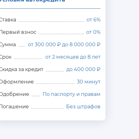
редита
Ставка
от
6%
Первый взнос
от 0%
Сумма
от 300 000 ₽ до 8 000 000 ₽
Срок
от 2 месяцев до 8 лет
Скидка за кредит
до 400 000 ₽
Оформление
30 минут
Одобрение
По паспорту и правам
Погашение
Без штрафов