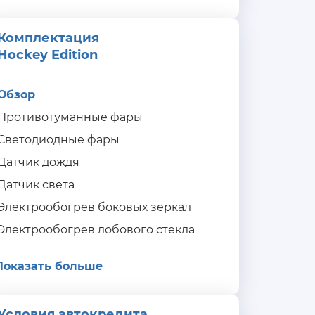
Комплектация 
Hockey Edition
Обзор
Противотуманные фары
Светодиодные фары
Датчик дождя
Датчик света
Электрообогрев боковых зеркал
Электрообогрев лобового стекла
Показать больше
Условия автокредита
ия