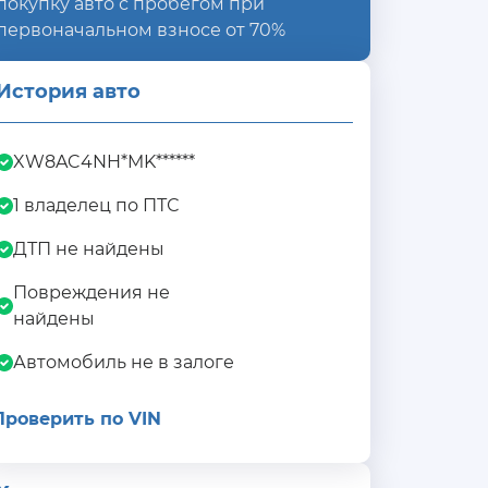
покупку авто с пробегом при
первоначальном взносе от 70%
История авто
XW8AC4NH*MK******
1 владелец по ПТС
ДТП не найдены
Повреждения не
найдены
Автомобиль не в залоге
Проверить по VIN