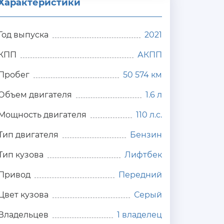
Характеристики
Год выпуска
2021
КПП
АКПП
Пробег
50 574 км
Объем двигателя
1.6 л
Мощность двигателя
110 л.с.
Тип двигателя
Бензин
Тип кузова
Лифтбек
Привод
Передний
Цвет кузова
Серый
Владельцев
1 владелец