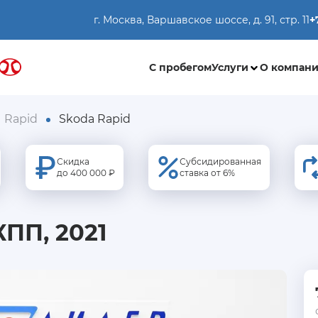
г. Москва, Варшавское шоссе, д. 91, стр. 11
+
С пробегом
Услуги
О компан
Rapid
Skoda Rapid
Скидка
Субсидированная
до 400 000 ₽
ставка от 6%
КПП, 2021