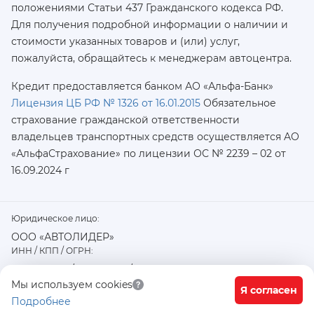
положениями Статьи 437 Гражданского кодекса РФ.
Для получения подробной информации о наличии и
стоимости указанных товаров и (или) услуг,
пожалуйста, обращайтесь к менеджерам автоцентра.
Кредит предоставляется банком АО «Альфа-Банк»
Лицензия ЦБ РФ № 1326 от 16.01.2015
Обязательное
страхование гражданской ответственности
владельцев транспортных средств осуществляется AO
«АльфаСтрахование»
по лицензии ОС № 2239 – 02 от
16.09.2024 г
Юридическое лицо:
ООО «АВТОЛИДЕР»
ИНН / КПП / ОГРН:
7726402915 / 772601001 / 1177746487918
Физический / юридический адрес:
Мы используем cookies
Я согласен
Подробнее
117556, город Москва, Варшавское ш., д. 91 стр. 11