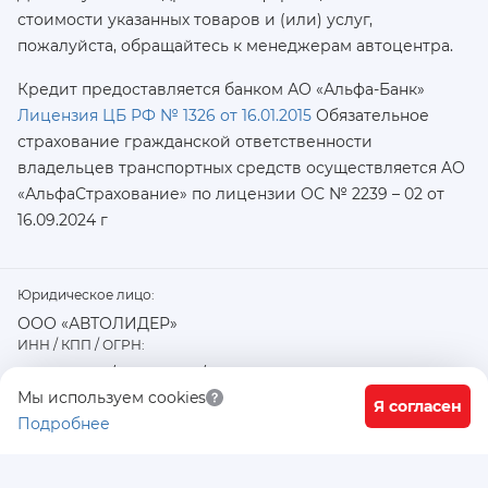
стоимости указанных товаров и (или) услуг,
пожалуйста, обращайтесь к менеджерам автоцентра.
Кредит предоставляется банком АО «Альфа-Банк»
Лицензия ЦБ РФ № 1326 от 16.01.2015
Обязательное
страхование гражданской ответственности
владельцев транспортных средств осуществляется AO
«АльфаСтрахование»
по лицензии ОС № 2239 – 02 от
16.09.2024 г
Юридическое лицо:
ООО «АВТОЛИДЕР»
ИНН / КПП / ОГРН:
7726402915 / 772601001 / 1177746487918
Физический / юридический адрес:
Мы используем cookies
Я согласен
Подробнее
117556, город Москва, Варшавское ш., д. 91 стр. 11