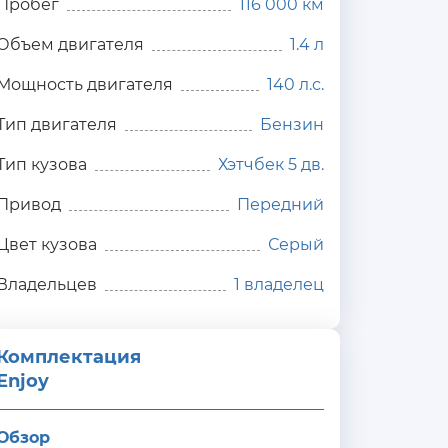
Пробег
116 000 км
Объем двигателя
1.4 л
Мощность двигателя
140 л.с.
Тип двигателя
Бензин
Тип кузова
Хэтчбек 5 дв.
Привод
Передний
Цвет кузова
Серый
Владельцев
1 владелец
Комплектация 
Enjoy
Обзор