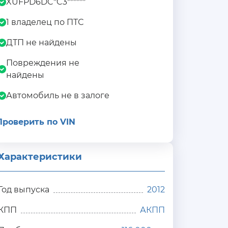
XUFPD6DC*C3******
1 владелец по ПТС
ДТП не найдены
Повреждения не
найдены
Автомобиль не в залоге
Проверить по VIN
Характеристики
Год выпуска
2012
КПП
АКПП