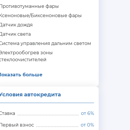
Противотуманные фары
Ксеноновые/Биксеноновые фары
Датчик дождя
Датчик света
Система управления дальним светом
Электрообогрев зоны
стеклоочистителей
Показать больше
Условия автокредита
ия
редита
Ставка
от
6%
Первый взнос
от 0%