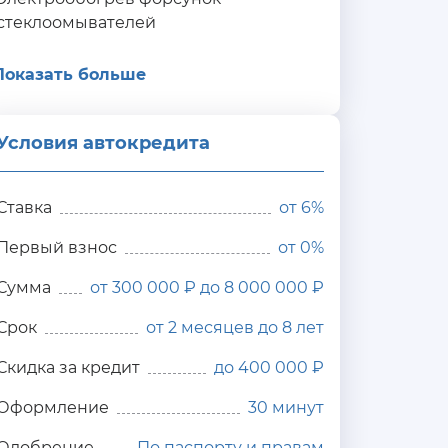
стеклоомывателей
Показать больше
Условия автокредита
ия
редита
Ставка
от
6%
Первый взнос
от 0%
Сумма
от 300 000 ₽ до 8 000 000 ₽
Срок
от 2 месяцев до 8 лет
Скидка за кредит
до 400 000 ₽
Оформление
30 минут
Одобрение
По паспорту и правам