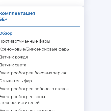
Комплектация 
SE+
Обзор
Противотуманные фары
Ксеноновые/Биксеноновые фары
Датчик дождя
Датчик света
Электрообогрев боковых зеркал
Омыватель фар
Электрообогрев лобового стекла
Электрообогрев зоны
стеклоочистителей
Электрообогрев форсунок