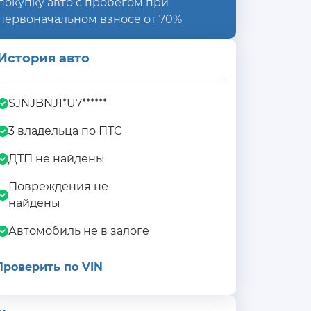
покупку авто с пробегом при
первоначальном взносе от 70%
История авто
SJNJBNJ1*U7******
3 владельца по ПТС
ДТП не найдены
Повреждения не
найдены
Автомобиль не в залоге
Проверить по VIN