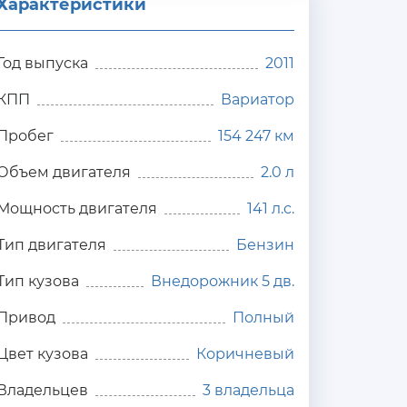
Характеристики
Год выпуска
2011
КПП
Вариатор
Пробег
154 247 км
Объем двигателя
2.0 л
Мощность двигателя
141 л.с.
Тип двигателя
Бензин
Тип кузова
Внедорожник 5 дв.
Привод
Полный
Цвет кузова
Коричневый
Владельцев
3 владельца