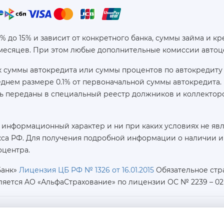
6% до 15% и зависит от конкретного банка, суммы займа и
 месяцев. При этом любые дополнительные комиссии автоц
 суммы автокредита или суммы процентов по автокредиту 
реднем размере 0.1% от первоначальной суммы автокредит
ь переданы в специальный реестр должников и коллекторс
 информационный характер и ни при каких условиях не яв
са РФ. Для получения подробной информации о наличии и с
оцентра.
Банк»
Лицензия ЦБ РФ № 1326 от 16.01.2015
Обязательное стр
ляется AO «АльфаСтрахование»
по лицензии ОС № 2239 – 02 о
ИНН / КПП / ОГРН: