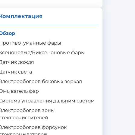
Комплектация 
Обзор
Противотуманные фары
Ксеноновые/Биксеноновые фары
Датчик дождя
Датчик света
Электрообогрев боковых зеркал
Омыватель фар
Система управления дальним светом
Электрообогрев зоны
стеклоочистителей
Электрообогрев форсунок
стеклоомывателей