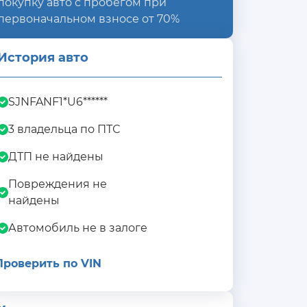
покупку авто с пробегом при
первоначальном взносе от 70%
История авто
SJNFANF1*U6******
3 владельца по ПТС
ДТП не найдены
Повреждения не
найдены
Автомобиль не в залоге
Проверить по VIN