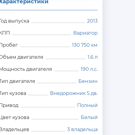
Характеристики
Год выпуска
2013
КПП
Вариатор
Пробег
130 750 км
Объем двигателя
1.6 л
Мощность двигателя
190 л.с.
Тип двигателя
Бензин
Тип кузова
Внедорожник 5 дв.
Привод
Полный
Цвет кузова
Белый
Владельцев
3 владельца