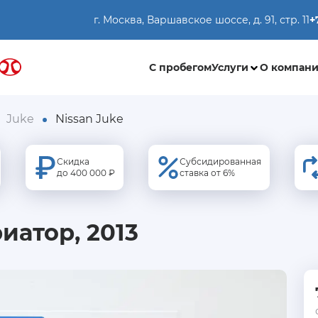
г. Москва, Варшавское шоссе, д. 91, стр. 11
+
С пробегом
Услуги
О компан
Juke
Nissan Juke
Скидка
Субсидированная
до 400 000 ₽
ставка от 6%
риатор, 2013