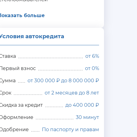
Показать больше
Условия автокредита
ия
редита
Ставка
от
6%
Первый взнос
от 0%
Сумма
от 300 000 ₽ до 8 000 000 ₽
Срок
от 2 месяцев до 8 лет
Скидка за кредит
до 400 000 ₽
Оформление
30 минут
Одобрение
По паспорту и правам