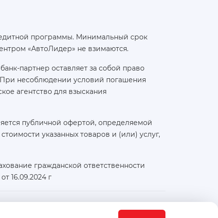
 кредитной программы. Минимальный срок
ентром «АвтоЛидер» не взимаются.
банк-партнер оставляет за собой право
а. При несоблюдении условий погашения
кое агентство для взыскания
ляется публичной офертой, определяемой
тоимости указанных товаров и (или) услуг,
ахование гражданской ответственности
т 16.09.2024 г
Физический / юридический адрес: