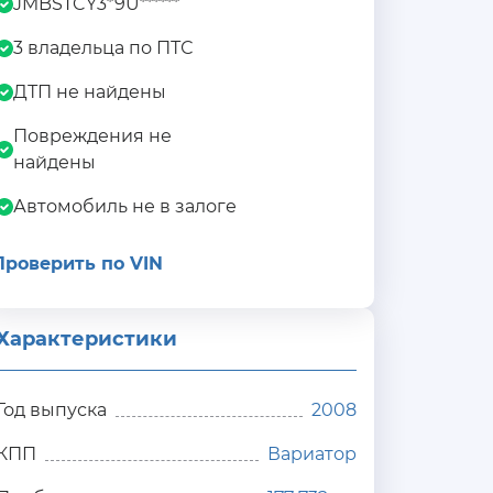
JMBSTCY3*9U******
3 владельца по ПТС
ДТП не найдены
Повреждения не
найдены
Автомобиль не в залоге
Проверить по VIN
Характеристики
Год выпуска
2008
КПП
Вариатор