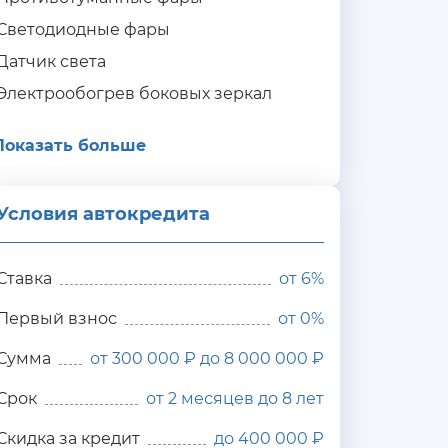
Светодиодные фары
Датчик света
Электрообогрев боковых зеркал
Показать больше
Условия автокредита
ия
редита
Ставка
от
6%
Первый взнос
от 0%
Сумма
от 300 000 ₽ до 8 000 000 ₽
Срок
от 2 месяцев до 8 лет
Скидка за кредит
до 400 000 ₽