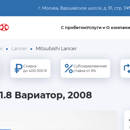
г. Москва, Варшавское шоссе, д. 91, стр. 11
+
С пробегом
Услуги
О компан
hi
Lancer
Mitsubishi Lancer
Скидка
Субсидированная
до 400 000 ₽
ставка от 6%
 1.8 Вариатор, 2008