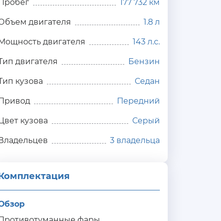
Пробег
177 732 км
Объем двигателя
1.8 л
Мощность двигателя
143 л.с.
Тип двигателя
Бензин
Тип кузова
Седан
Привод
Передний
Цвет кузова
Серый
Владельцев
3 владельца
Комплектация 
Обзор
Противотуманные фары