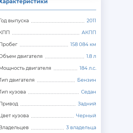
Характеристики
Год выпуска
2011
КПП
АКПП
Пробег
158 084 км
Объем двигателя
1.8 л
Мощность двигателя
184 л.с.
Тип двигателя
Бензин
Тип кузова
Седан
Привод
Задний
Цвет кузова
Черный
Владельцев
3 владельца