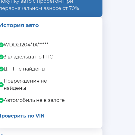
покупку авто с пробегом при
первоначальном взносе от 70%
История авто
WDD21204*1A******
3 владельца по ПТС
ДТП не найдены
Повреждения не
найдены
Автомобиль не в залоге
Проверить по VIN