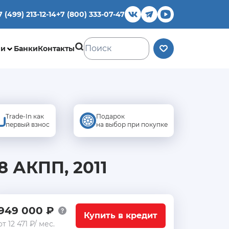
7 (499) 213-12-14
+7 (800) 333-07-47
ии
Банки
Контакты
Trade-In как
Подарок
первый взнос
на выбор при покупке
.8 АКПП, 2011
949 000 ₽
Купить в кредит
от 12 471 ₽/ мес.