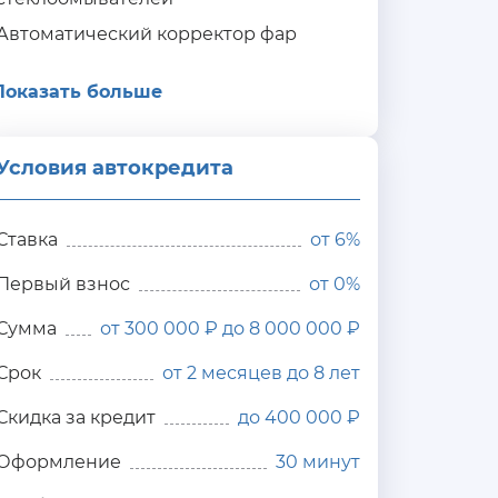
Автоматический корректор фар
Показать больше
Условия автокредита
ия
редита
Ставка
от
6%
Первый взнос
от 0%
Сумма
от 300 000 ₽ до 8 000 000 ₽
Срок
от 2 месяцев до 8 лет
Скидка за кредит
до 400 000 ₽
Оформление
30 минут