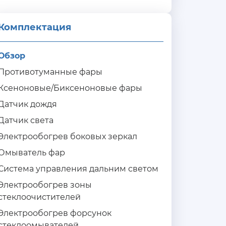
Комплектация 
Обзор
Противотуманные фары
Ксеноновые/Биксеноновые фары
Датчик дождя
Датчик света
Электрообогрев боковых зеркал
Омыватель фар
Система управления дальним светом
Электрообогрев зоны
стеклоочистителей
Электрообогрев форсунок
стеклоомывателей