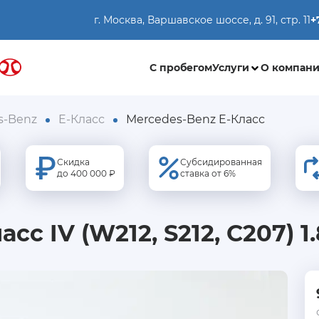
г. Москва, Варшавское шоссе, д. 91, стр. 11
+
С пробегом
Услуги
О компан
s-Benz
E-Класс
Mercedes-Benz E-Класс
Скидка
Субсидированная
до 400 000 ₽
ставка от 6%
сс IV (W212, S212, C207) 1