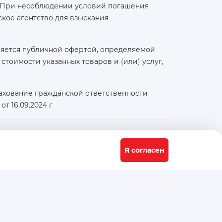
а. При несоблюдении условий погашения
кое агентство для взыскания
ляется публичной офертой, определяемой
тоимости указанных товаров и (или) услуг,
ахование гражданской ответственности
т 16.09.2024 г
Физический / юридический адрес:
117556, город Москва, Варшавское ш., д. 91 стр. 11
Я согласен