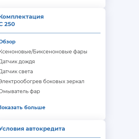
Комплектация 
C 250
Обзор
Ксеноновые/Биксеноновые фары
Датчик дождя
Датчик света
Электрообогрев боковых зеркал
Омыватель фар
Показать больше
Условия автокредита
ия
редита