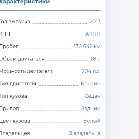
Характеристики
Год выпуска
2013
КПП
АКПП
Пробег
130 642 км
Объем двигателя
1.8 л
Мощность двигателя
204 л.с.
Тип двигателя
Бензин
Тип кузова
Седан
Привод
Задний
Цвет кузова
Белый
Владельцев
3 владельца