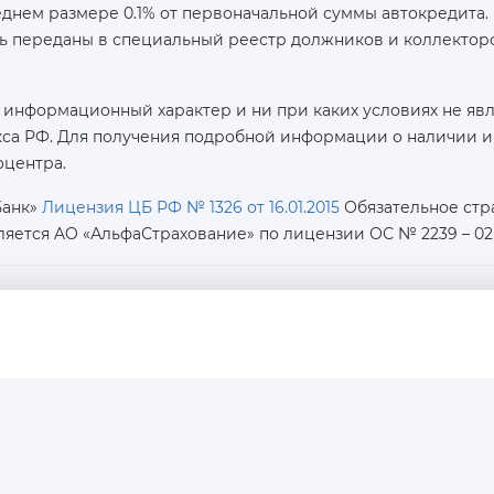
реднем размере 0.1% от первоначальной суммы автокредит
ь переданы в специальный реестр должников и коллекторс
 информационный характер и ни при каких условиях не яв
са РФ. Для получения подробной информации о наличии и с
оцентра.
Банк»
Лицензия ЦБ РФ № 1326 от 16.01.2015
Обязательное стр
ляется AO «АльфаСтрахование»
по лицензии ОС № 2239 – 02 о
ИНН / КПП / ОГРН:
7726402915 / 772601001 / 1177746487918