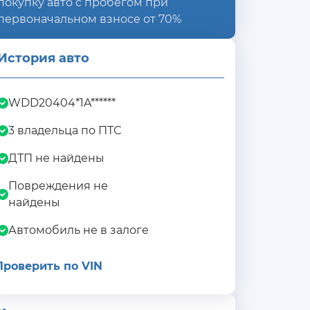
покупку авто с пробегом при
первоначальном взносе от 70%
История авто
WDD20404*1A******
3 владельца по ПТС
ДТП не найдены
Повреждения не
найдены
Автомобиль не в залоге
Проверить по VIN