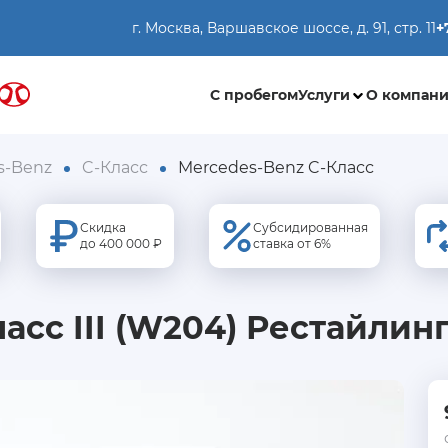
г. Москва, Варшавское шоссе, д. 91, стр. 11
+
С пробегом
Услуги
О компан
s-Benz
C-Класс
Mercedes-Benz C-Класс
Скидка
Субсидированная
до 400 000 ₽
ставка от 6%
асс III (W204) Рестайлинг