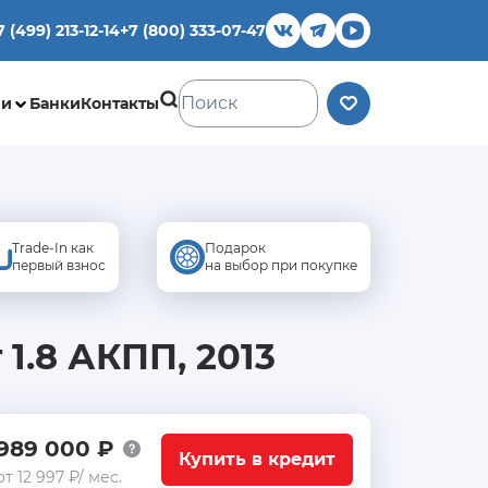
7 (499) 213-12-14
+7 (800) 333-07-47
ии
Банки
Контакты
Trade-In как
Подарок
первый взнос
на выбор при покупке
 1.8 АКПП, 2013
989 000 ₽
Купить в кредит
от 12 997 ₽/ мес.