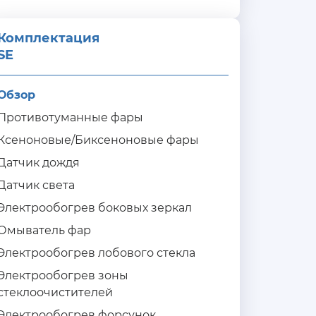
Комплектация 
SE
Обзор
Противотуманные фары
Ксеноновые/Биксеноновые фары
Датчик дождя
Датчик света
Электрообогрев боковых зеркал
Омыватель фар
Электрообогрев лобового стекла
Электрообогрев зоны
стеклоочистителей
Электрообогрев форсунок