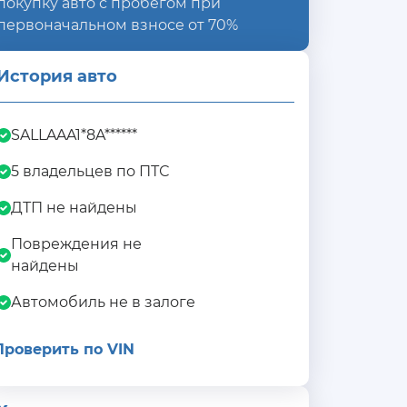
покупку авто с пробегом при
первоначальном взносе от 70%
История авто
SALLAAA1*8A******
5 владельцев по ПТС
ДТП не найдены
Повреждения не
найдены
Автомобиль не в залоге
Проверить по VIN