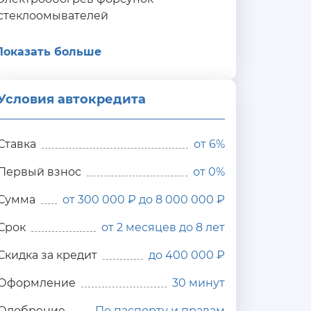
стеклоомывателей
Показать больше
Условия автокредита
ия
редита
Ставка
от
6%
Первый взнос
от 0%
Сумма
от 300 000 ₽ до 8 000 000 ₽
Срок
от 2 месяцев до 8 лет
Скидка за кредит
до 400 000 ₽
Оформление
30 минут
Одобрение
По паспорту и правам