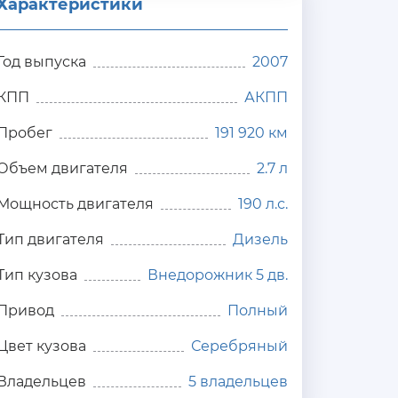
Характеристики
Год выпуска
2007
КПП
АКПП
Пробег
191 920 км
Объем двигателя
2.7 л
Мощность двигателя
190 л.с.
Тип двигателя
Дизель
Тип кузова
Внедорожник 5 дв.
Привод
Полный
Цвет кузова
Серебряный
Владельцев
5 владельцев