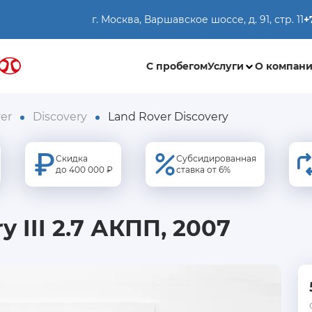
г. Москва, Варшавское шоссе, д. 91, стр. 11
+
С пробегом
Услуги
О компан
er
Discovery
Land Rover Discovery
Скидка
Субсидированная
до 400 000 ₽
ставка от 6%
y III 2.7 АКПП, 2007