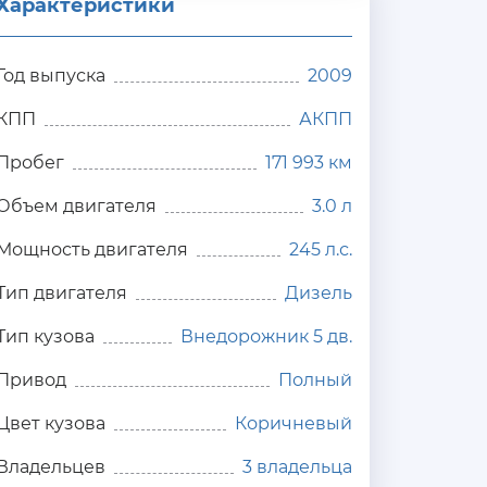
Характеристики
Год выпуска
2009
КПП
АКПП
Пробег
171 993 км
Объем двигателя
3.0 л
Мощность двигателя
245 л.с.
Тип двигателя
Дизель
Тип кузова
Внедорожник 5 дв.
Привод
Полный
Цвет кузова
Коричневый
Владельцев
3 владельца