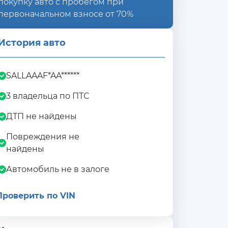
покупку авто с пробегом при
первоначальном взносе от 70%
История авто
SALLAAAF*AA******
3 владельца по ПТС
ДТП не найдены
Повреждения не
найдены
Автомобиль не в залоге
Проверить по VIN