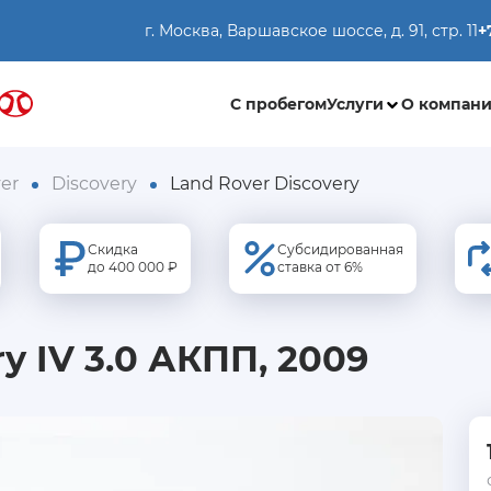
г. Москва, Варшавское шоссе, д. 91, стр. 11
+
С пробегом
Услуги
О компан
er
Discovery
Land Rover Discovery
Скидка
Субсидированная
до 400 000 ₽
ставка от 6%
y IV 3.0 АКПП, 2009