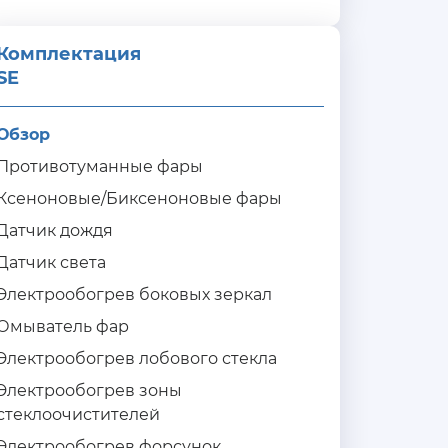
Комплектация 
SE
Обзор
Противотуманные фары
Ксеноновые/Биксеноновые фары
Датчик дождя
Датчик света
Электрообогрев боковых зеркал
Омыватель фар
Электрообогрев лобового стекла
Электрообогрев зоны
стеклоочистителей
Электрообогрев форсунок