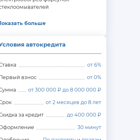
стеклоомывателей
Показать больше
Условия автокредита
ия
редита
Ставка
от
6%
Первый взнос
от 0%
Сумма
от 300 000 ₽ до 8 000 000 ₽
Срок
от 2 месяцев до 8 лет
Скидка за кредит
до 400 000 ₽
Оформление
30 минут
Одобрение
По паспорту и правам