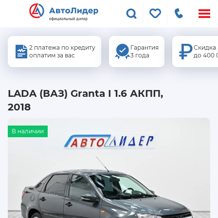
Меню
сайта
2 платежа по кредиту
Гарантия
Скидка
оплатим за вас
3 года
до 400 
LADA (ВАЗ) Granta I 1.6 АКПП,
2018
В наличии