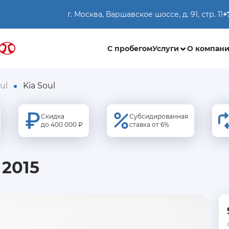
г. Москва, Варшавское шоссе, д. 91, стр. 11
+
С пробегом
Услуги
О компан
ul
Kia Soul
Скидка
Субсидированная
до 400 000 ₽
ставка от 6%
 2015