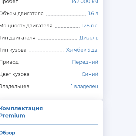
Пробег
142 000 км
Объем двигателя
1.6 л
Мощность двигателя
128 л.с.
Тип двигателя
Дизель
Тип кузова
Хэтчбек 5 дв.
Привод
Передний
Цвет кузова
Синий
Владельцев
1 владелец
Комплектация 
Premium
Обзор