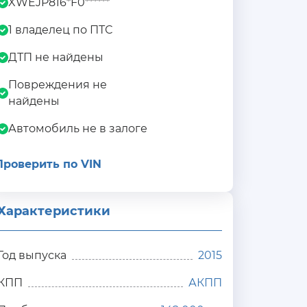
XWEJP816*F0******
1 владелец по ПТС
ДТП не найдены
Повреждения не
найдены
Автомобиль не в залоге
Проверить по VIN
Характеристики
Год выпуска
2015
КПП
АКПП