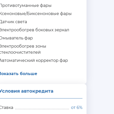
Противотуманные фары
Ксеноновые/Биксеноновые фары
Датчик света
Электрообогрев боковых зеркал
Омыватель фар
Электрообогрев зоны
стеклоочистителей
Автоматический корректор фар
Показать больше
Условия автокредита
ия
редита
Ставка
от
6%