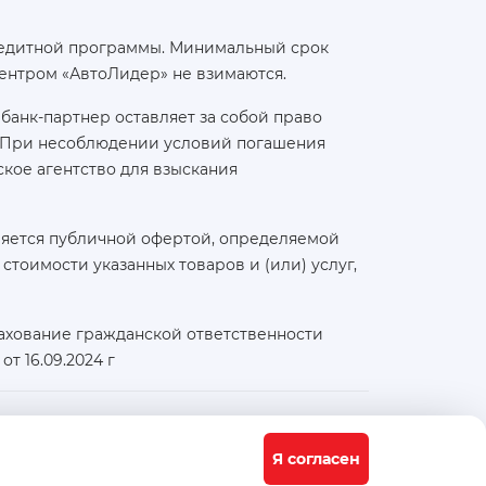
 кредитной программы. Минимальный срок
ентром «АвтоЛидер» не взимаются.
банк-партнер оставляет за собой право
а. При несоблюдении условий погашения
кое агентство для взыскания
ляется публичной офертой, определяемой
тоимости указанных товаров и (или) услуг,
ахование гражданской ответственности
т 16.09.2024 г
Физический / юридический адрес:
117556, город Москва, Варшавское ш., д. 91 стр. 11
Я согласен