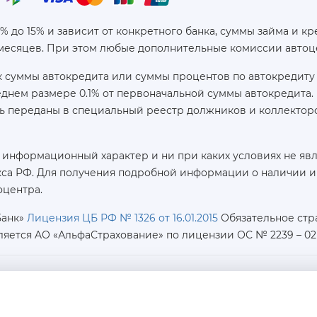
6% до 15% и зависит от конкретного банка, суммы займа и
 месяцев. При этом любые дополнительные комиссии автоц
 суммы автокредита или суммы процентов по автокредиту 
реднем размере 0.1% от первоначальной суммы автокредит
ь переданы в специальный реестр должников и коллекторс
 информационный характер и ни при каких условиях не яв
са РФ. Для получения подробной информации о наличии и с
оцентра.
Банк»
Лицензия ЦБ РФ № 1326 от 16.01.2015
Обязательное стр
ляется AO «АльфаСтрахование»
по лицензии ОС № 2239 – 02 о
ИНН / КПП / ОГРН:
7726402915 / 772601001 / 1177746487918