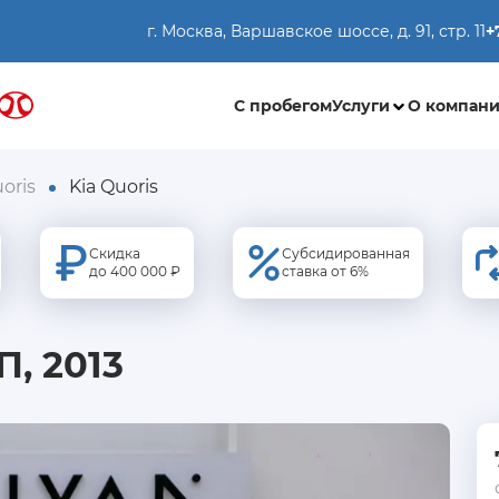
г. Москва, Варшавское шоссе, д. 91, стр. 11
+
С пробегом
Услуги
О компан
oris
Kia Quoris
Скидка
Субсидированная
до 400 000 ₽
ставка от 6%
П, 2013