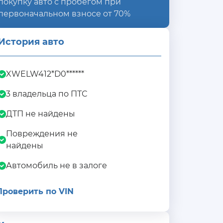
покупку авто с пробегом при
первоначальном взносе от 70%
История авто
XWELW412*D0******
3 владельца по ПТС
ДТП не найдены
Повреждения не
найдены
Автомобиль не в залоге
Проверить по VIN