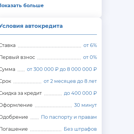
Показать больше
Условия автокредита
ия
редита
Ставка
от
6%
Первый взнос
от 0%
Сумма
от 300 000 ₽ до 8 000 000 ₽
Срок
от 2 месяцев до 8 лет
Скидка за кредит
до 400 000 ₽
Оформление
30 минут
Одобрение
По паспорту и правам
Погашение
Без штрафов