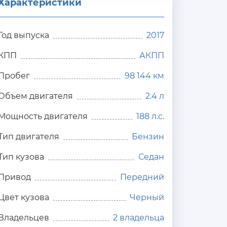
Характеристики
Год выпуска
2017
КПП
АКПП
Пробег
98 144 км
Объем двигателя
2.4 л
Мощность двигателя
188 л.с.
Тип двигателя
Бензин
Тип кузова
Седан
Привод
Передний
Цвет кузова
Черный
Владельцев
2 владельца