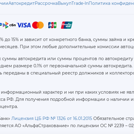
ичии
Автокредит
Рассрочка
Выкуп
Trade-In
Политика конфиден
6% до 15% и зависит от конкретного банка, суммы займа и
 месяцев. При этом любые дополнительные комиссии автоц
 суммы автокредита или суммы процентов по автокредиту 
реднем размере 0.1% от первоначальной суммы автокредит
ь переданы в специальный реестр должников и коллекторс
 информационный характер и ни при каких условиях не яв
са РФ. Для получения подробной информации о наличии и с
оцентра.
Банк»
Лицензия ЦБ РФ № 1326 от 16.01.2015
Обязательное стр
ляется AO «АльфаСтрахование»
по лицензии ОС № 2239 – 02 о