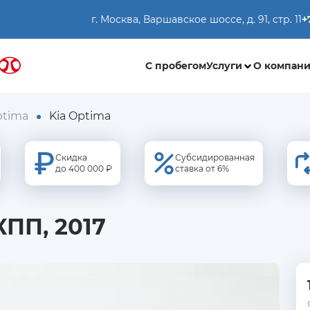
г. Москва, Варшавское шоссе, д. 91, стр. 11
+
С пробегом
Услуги
О компан
ptima
Kia Optima
Скидка
Субсидированная
до 400 000 ₽
ставка от 6%
КПП, 2017