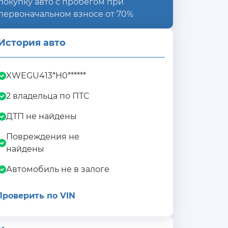
покупку авто с пробегом при
первоначальном взносе от 70%
История авто
XWEGU413*H0******
2 владельца по ПТС
ДТП не найдены
Повреждения не
найдены
Автомобиль не в залоге
Проверить по VIN