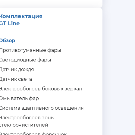
Комплектация 
GT Line
Обзор
Противотуманные фары
Светодиодные фары
Датчик дождя
Датчик света
Электрообогрев боковых зеркал
Омыватель фар
Система адаптивного освещения
Электрообогрев зоны
стеклоочистителей
Электрообогрев форсунок