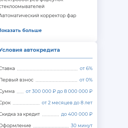
стеклоомывателей
Автоматический корректор фар
Показать больше
Условия автокредита
ия
редита
Ставка
от
6%
Первый взнос
от 0%
Сумма
от 300 000 ₽ до 8 000 000 ₽
Срок
от 2 месяцев до 8 лет
Скидка за кредит
до 400 000 ₽
Оформление
30 минут