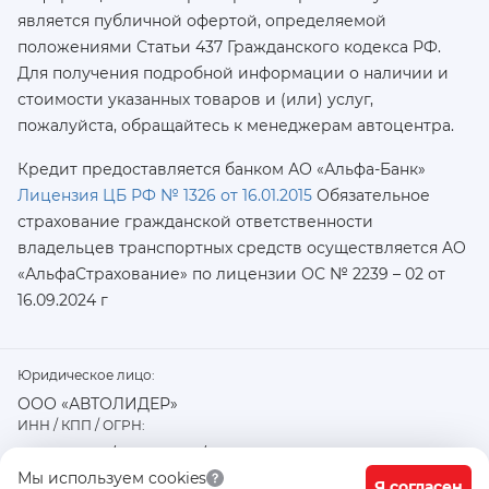
является публичной офертой, определяемой
положениями Статьи 437 Гражданского кодекса РФ.
Для получения подробной информации о наличии и
стоимости указанных товаров и (или) услуг,
пожалуйста, обращайтесь к менеджерам автоцентра.
Кредит предоставляется банком АО «Альфа-Банк»
Лицензия ЦБ РФ № 1326 от 16.01.2015
Обязательное
страхование гражданской ответственности
владельцев транспортных средств осуществляется AO
«АльфаСтрахование»
по лицензии ОС № 2239 – 02 от
16.09.2024 г
Юридическое лицо:
ООО «АВТОЛИДЕР»
ИНН / КПП / ОГРН:
7726402915 / 772601001 / 1177746487918
Физический / юридический адрес:
Мы используем cookies
Я согласен