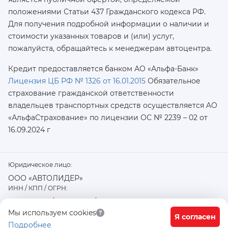
положениями Статьи 437 Гражданского кодекса РФ.
Для получения подробной информации о наличии и
стоимости указанных товаров и (или) услуг,
пожалуйста, обращайтесь к менеджерам автоцентра.
Кредит предоставляется банком АО «Альфа-Банк»
Лицензия ЦБ РФ № 1326 от 16.01.2015
Обязательное
страхование гражданской ответственности
владельцев транспортных средств осуществляется AO
«АльфаСтрахование»
по лицензии ОС № 2239 – 02 от
16.09.2024 г
Юридическое лицо:
ООО «АВТОЛИДЕР»
ИНН / КПП / ОГРН:
7726402915 / 772601001 / 1177746487918
Физический / юридический адрес:
Мы используем cookies
Я согласен
Подробнее
117556, город Москва, Варшавское ш., д. 91 стр. 11