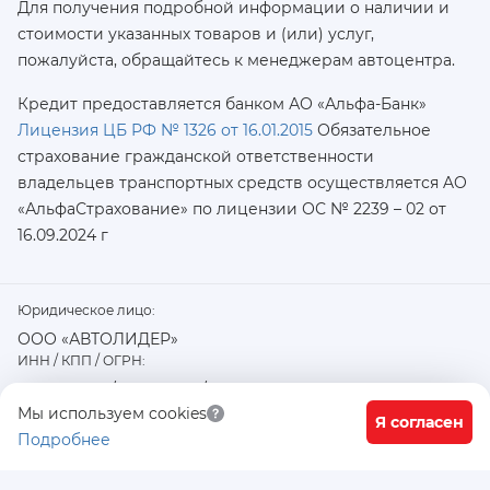
Для получения подробной информации о наличии и
стоимости указанных товаров и (или) услуг,
пожалуйста, обращайтесь к менеджерам автоцентра.
Кредит предоставляется банком АО «Альфа-Банк»
Лицензия ЦБ РФ № 1326 от 16.01.2015
Обязательное
страхование гражданской ответственности
владельцев транспортных средств осуществляется AO
«АльфаСтрахование»
по лицензии ОС № 2239 – 02 от
16.09.2024 г
Юридическое лицо:
ООО «АВТОЛИДЕР»
ИНН / КПП / ОГРН:
7726402915 / 772601001 / 1177746487918
Физический / юридический адрес:
Мы используем cookies
Я согласен
Подробнее
117556, город Москва, Варшавское ш., д. 91 стр. 11