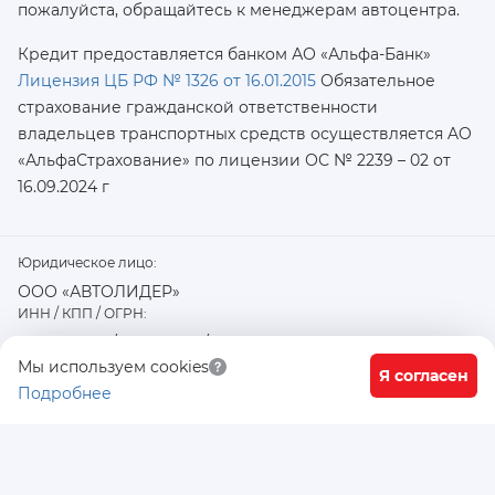
пожалуйста, обращайтесь к менеджерам автоцентра.
Кредит предоставляется банком АО «Альфа-Банк»
Лицензия ЦБ РФ № 1326 от 16.01.2015
Обязательное
страхование гражданской ответственности
владельцев транспортных средств осуществляется AO
«АльфаСтрахование»
по лицензии ОС № 2239 – 02 от
16.09.2024 г
Юридическое лицо:
ООО «АВТОЛИДЕР»
ИНН / КПП / ОГРН:
7726402915 / 772601001 / 1177746487918
Физический / юридический адрес:
Мы используем cookies
Я согласен
Подробнее
117556, город Москва, Варшавское ш., д. 91 стр. 11