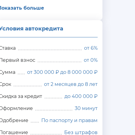
Показать больше
Условия автокредита
ия
редита
Ставка
от
6%
Первый взнос
от 0%
Сумма
от 300 000 ₽ до 8 000 000 ₽
Срок
от 2 месяцев до 8 лет
Скидка за кредит
до 400 000 ₽
Оформление
30 минут
Одобрение
По паспорту и правам
Погашение
Без штрафов