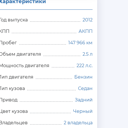
Характеристики
Год выпуска
2012
КПП
АКПП
Пробег
147 966 км
Объем двигателя
2.5 л
Мощность двигателя
222 л.с.
Тип двигателя
Бензин
Тип кузова
Седан
Привод
Задний
Цвет кузова
Черный
Владельцев
2 владельца