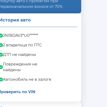
покупку авто с пробегом при
первоначальном взносе от 70%
История авто
JN1BDAV3*U0******
2 владельца по ПТС
ДТП не найдены
Повреждения не
найдены
Автомобиль не в залоге
Проверить по VIN