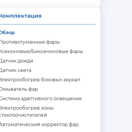
Комплектация 
Обзор
Противотуманные фары
Ксеноновые/Биксеноновые фары
Датчик дождя
Датчик света
Электрообогрев боковых зеркал
Омыватель фар
Система адаптивного освещения
Электрообогрев зоны
стеклоочистителей
Автоматический корректор фар