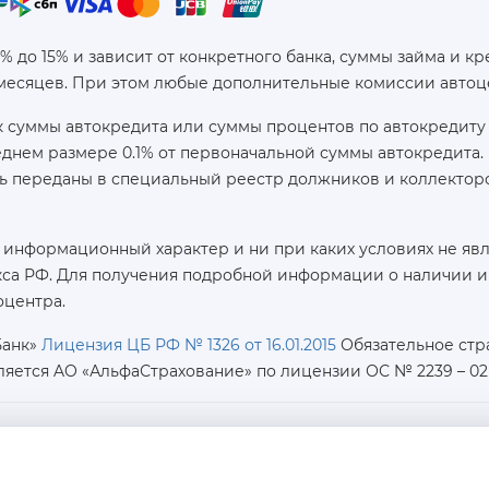
6% до 15% и зависит от конкретного банка, суммы займа и
 месяцев. При этом любые дополнительные комиссии автоц
 суммы автокредита или суммы процентов по автокредиту 
реднем размере 0.1% от первоначальной суммы автокредит
ь переданы в специальный реестр должников и коллекторс
 информационный характер и ни при каких условиях не яв
са РФ. Для получения подробной информации о наличии и с
оцентра.
Банк»
Лицензия ЦБ РФ № 1326 от 16.01.2015
Обязательное стр
ляется AO «АльфаСтрахование»
по лицензии ОС № 2239 – 02 о
ИНН / КПП / ОГРН:
7726402915 / 772601001 / 1177746487918