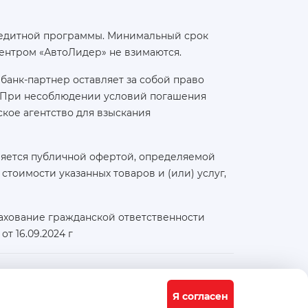
 кредитной программы. Минимальный срок
ентром «АвтоЛидер» не взимаются.
банк-партнер оставляет за собой право
а. При несоблюдении условий погашения
кое агентство для взыскания
ляется публичной офертой, определяемой
тоимости указанных товаров и (или) услуг,
ахование гражданской ответственности
т 16.09.2024 г
Физический / юридический адрес:
117556, город Москва, Варшавское ш., д. 91 стр. 11
Я согласен