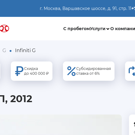
г. Москва, Варшавское шоссе, д. 91, стр. 11
+
С пробегом
Услуги
О компан
G
Infiniti G
Скидка
Субсидированная
до 400 000 ₽
ставка от 6%
П, 2012