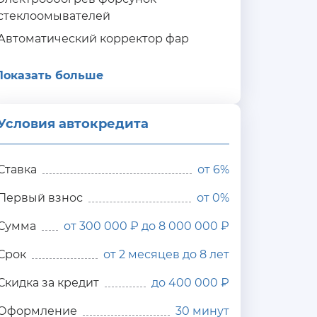
стеклоомывателей
Автоматический корректор фар
Показать больше
Условия автокредита
ия
редита
Ставка
от
6%
Первый взнос
от 0%
Сумма
от 300 000 ₽ до 8 000 000 ₽
Срок
от 2 месяцев до 8 лет
Скидка за кредит
до 400 000 ₽
Оформление
30 минут