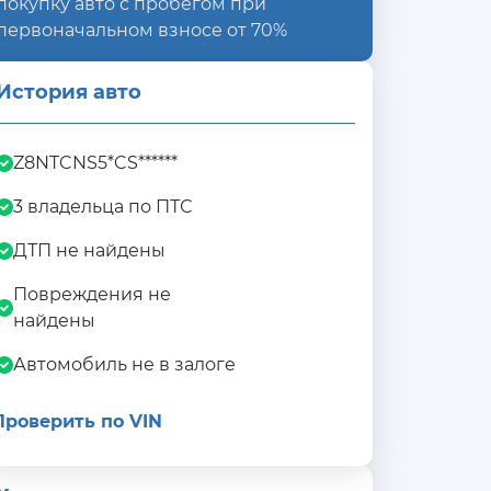
покупку авто с пробегом при
первоначальном взносе от 70%
История авто
Z8NTCNS5*CS******
3 владельца по ПТС
ДТП не найдены
Повреждения не
найдены
Автомобиль не в залоге
Проверить по VIN