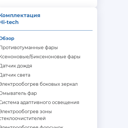
Комплектация 
Hi-tech
Обзор
Противотуманные фары
Ксеноновые/Биксеноновые фары
Датчик дождя
Датчик света
Электрообогрев боковых зеркал
Омыватель фар
Система адаптивного освещения
Электрообогрев зоны
стеклоочистителей
Электрообогрев форсунок