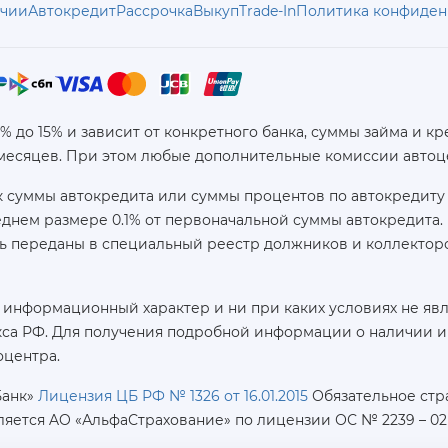
ичии
Автокредит
Рассрочка
Выкуп
Trade-In
Политика конфиден
6% до 15% и зависит от конкретного банка, суммы займа и
 месяцев. При этом любые дополнительные комиссии автоц
 суммы автокредита или суммы процентов по автокредиту 
реднем размере 0.1% от первоначальной суммы автокредит
ь переданы в специальный реестр должников и коллекторс
 информационный характер и ни при каких условиях не яв
са РФ. Для получения подробной информации о наличии и с
оцентра.
Банк»
Лицензия ЦБ РФ № 1326 от 16.01.2015
Обязательное стр
ляется AO «АльфаСтрахование»
по лицензии ОС № 2239 – 02 о