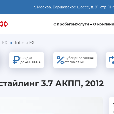
г. Москва, Варшавское шоссе, д. 91, стр. 11
+
С пробегом
Услуги
О компан
FX
Infiniti FX
Скидка
Субсидированная
до 400 000 ₽
ставка от 6%
 Рестайлинг 3.7 АКПП, 2012