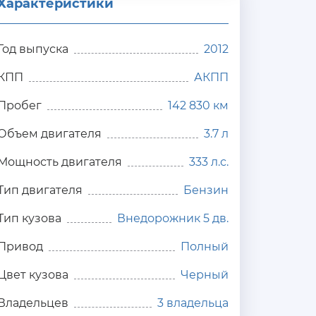
Характеристики
Год выпуска
2012
КПП
АКПП
Пробег
142 830 км
Объем двигателя
3.7 л
Мощность двигателя
333 л.с.
Тип двигателя
Бензин
Тип кузова
Внедорожник 5 дв.
Привод
Полный
Цвет кузова
Черный
Владельцев
3 владельца