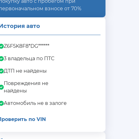
покупку авто с пробегом при
первоначальном взносе от 70%
История авто
Z6F5K8F8*DG******
3 владельца по ПТС
ДТП не найдены
Повреждения не
найдены
Автомобиль не в залоге
Проверить по VIN