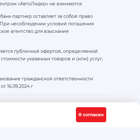
ентром «АвтоЛидер» не взимаются.
банк-партнер оставляет за собой право
а. При несоблюдении условий погашения
кое агентство для взыскания
ляется публичной офертой, определяемой
тоимости указанных товаров и (или) услуг,
ахование гражданской ответственности
т 16.09.2024 г
Физический / юридический адрес:
117556, город Москва, Варшавское ш., д. 91 стр. 11
Я согласен