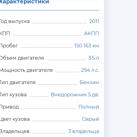
Характеристики
Год выпуска
2011
КПП
АКПП
Пробег
150 163 км
Объем двигателя
3.5 л
Мощность двигателя
294 л.с.
Тип двигателя
Бензин
Тип кузова
Внедорожник 5 дв.
Привод
Полный
Цвет кузова
Серый
Владельцев
3 владельца