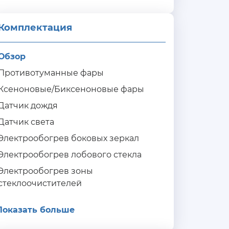
Комплектация 
Обзор
Противотуманные фары
Ксеноновые/Биксеноновые фары
Датчик дождя
Датчик света
Электрообогрев боковых зеркал
Электрообогрев лобового стекла
Электрообогрев зоны
стеклоочистителей
Показать больше