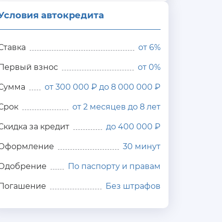
Условия автокредита
ия
редита
Ставка
от
6%
Первый взнос
от 0%
Сумма
от 300 000 ₽ до 8 000 000 ₽
Срок
от 2 месяцев до 8 лет
Скидка за кредит
до 400 000 ₽
Оформление
30 минут
Одобрение
По паспорту и правам
Погашение
Без штрафов