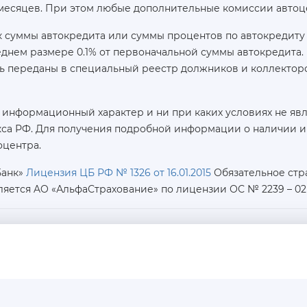
 месяцев. При этом любые дополнительные комиссии автоц
 суммы автокредита или суммы процентов по автокредиту 
реднем размере 0.1% от первоначальной суммы автокредит
ь переданы в специальный реестр должников и коллекторс
 информационный характер и ни при каких условиях не яв
са РФ. Для получения подробной информации о наличии и с
оцентра.
Банк»
Лицензия ЦБ РФ № 1326 от 16.01.2015
Обязательное стр
ляется AO «АльфаСтрахование»
по лицензии ОС № 2239 – 02 о
ИНН / КПП / ОГРН:
7726402915 / 772601001 / 1177746487918