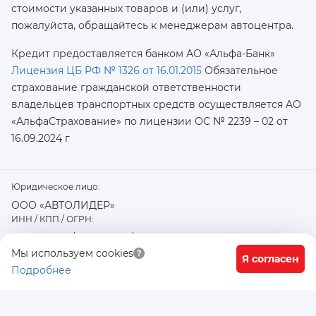
стоимости указанных товаров и (или) услуг,
пожалуйста, обращайтесь к менеджерам автоцентра.
Кредит предоставляется банком АО «Альфа-Банк»
Лицензия ЦБ РФ № 1326 от 16.01.2015
Обязательное
страхование гражданской ответственности
владельцев транспортных средств осуществляется AO
«АльфаСтрахование»
по лицензии ОС № 2239 – 02 от
16.09.2024 г
Юридическое лицо:
ООО «АВТОЛИДЕР»
ИНН / КПП / ОГРН:
7726402915 / 772601001 / 1177746487918
Физический / юридический адрес:
Мы используем cookies
Я согласен
Подробнее
117556, город Москва, Варшавское ш., д. 91 стр. 11