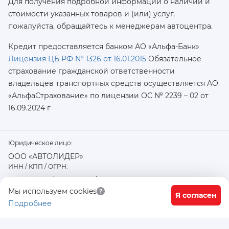
Для получения подробной информации о наличии и
стоимости указанных товаров и (или) услуг,
пожалуйста, обращайтесь к менеджерам автоцентра.
Кредит предоставляется банком АО «Альфа-Банк»
Лицензия ЦБ РФ № 1326 от 16.01.2015
Обязательное
страхование гражданской ответственности
владельцев транспортных средств осуществляется AO
«АльфаСтрахование»
по лицензии ОС № 2239 – 02 от
16.09.2024 г
Юридическое лицо:
ООО «АВТОЛИДЕР»
ИНН / КПП / ОГРН:
7726402915 / 772601001 / 1177746487918
Физический / юридический адрес:
Мы используем cookies
Я согласен
Подробнее
117556, город Москва, Варшавское ш., д. 91 стр. 11