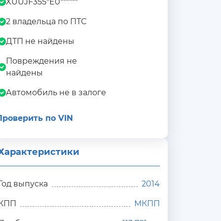
XUUJF355*E0******
2 владельца по ПТС
ДТП не найдены
Повреждения не
найдены
Автомобиль не в залоге
Проверить по VIN
Характеристики
Год выпуска
2014
КПП
МКПП