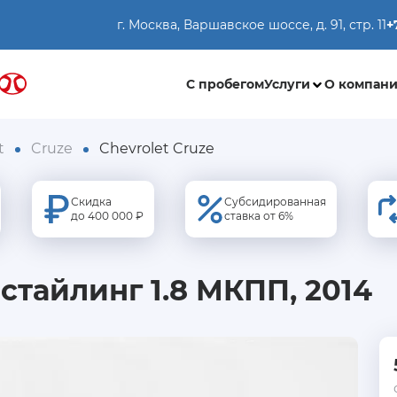
г. Москва, Варшавское шоссе, д. 91, стр. 11
+
С пробегом
Услуги
О компан
t
Cruze
Chevrolet Cruze
Скидка
Субсидированная
до 400 000 ₽
ставка от 6%
естайлинг 1.8 МКПП, 2014