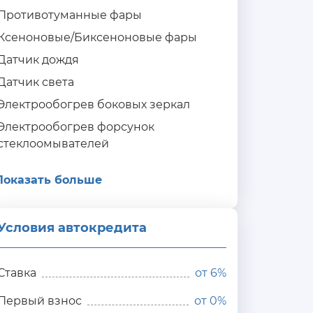
Противотуманные фары
Ксеноновые/Биксеноновые фары
Датчик дождя
Датчик света
Электрообогрев боковых зеркал
Электрообогрев форсунок
стеклоомывателей
Показать больше
Условия автокредита
ия
редита
Ставка
от
6%
Первый взнос
от 0%