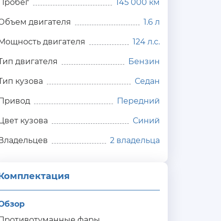
Пробег
145 000 км
Объем двигателя
1.6 л
Мощность двигателя
124 л.с.
Тип двигателя
Бензин
Тип кузова
Седан
Привод
Передний
Цвет кузова
Синий
Владельцев
2 владельца
Комплектация 
Обзор
Противотуманные фары