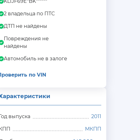
KL1JF69E*BK******
2 владельца по ПТС
ДТП не найдены
Повреждения не
найдены
Автомобиль не в залоге
Проверить по VIN
Характеристики
Год выпуска
2011
КПП
МКПП