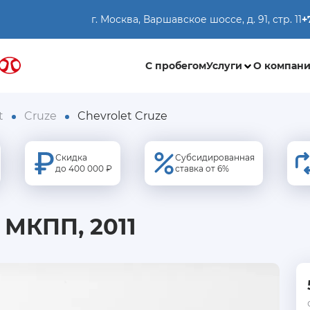
г. Москва, Варшавское шоссе, д. 91, стр. 11
+
С пробегом
Услуги
О компан
t
Cruze
Chevrolet Cruze
Скидка
Субсидированная
до 400 000 ₽
ставка от 6%
6 МКПП, 2011