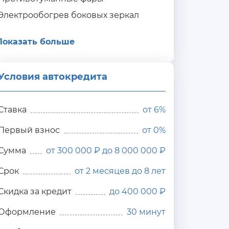
Электрообогрев боковых зеркал
Показать больше
Условия автокредита
ия
редита
Ставка
от
6%
Первый взнос
от 0%
Сумма
от 300 000 ₽ до 8 000 000 ₽
Срок
от 2 месяцев до 8 лет
Скидка за кредит
до 400 000 ₽
Оформление
30 минут