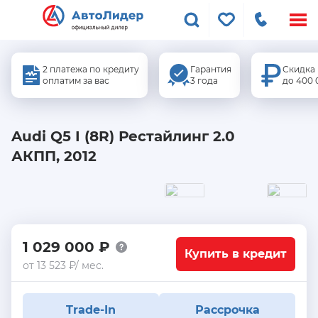
Меню
сайта
2 платежа по кредиту
Гарантия
Скидка
оплатим за вас
3 года
до 400 
Audi Q5 I (8R) Рестайлинг 2.0
АКПП, 2012
В наличии
1 029 000 ₽
Купить в кредит
от 13 523 ₽/ мес.
Trade-In
Рассрочка