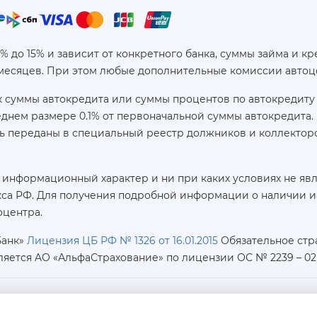
6% до 15% и зависит от конкретного банка, суммы займа и
 месяцев. При этом любые дополнительные комиссии автоц
 суммы автокредита или суммы процентов по автокредиту 
реднем размере 0.1% от первоначальной суммы автокредит
ь переданы в специальный реестр должников и коллекторс
 информационный характер и ни при каких условиях не яв
са РФ. Для получения подробной информации о наличии и с
оцентра.
Банк»
Лицензия ЦБ РФ № 1326 от 16.01.2015
Обязательное стр
ляется AO «АльфаСтрахование»
по лицензии ОС № 2239 – 02 о
ИНН / КПП / ОГРН: