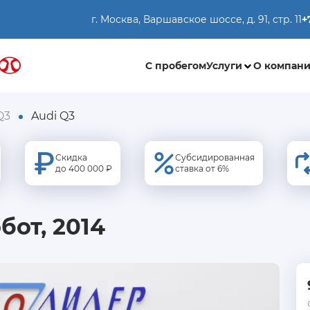
г. Москва, Варшавское шоссе, д. 91, стр. 11
+
С пробегом
Услуги
О компан
Q3
Audi Q3
Скидка
Субсидированная
до 400 000 ₽
ставка от 6%
обот, 2014