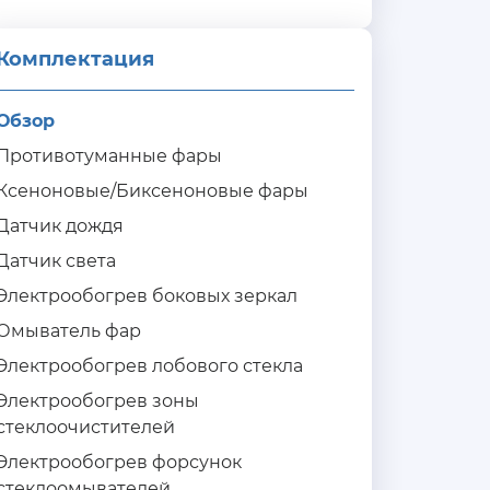
Комплектация 
Обзор
Противотуманные фары
Ксеноновые/Биксеноновые фары
Датчик дождя
Датчик света
Электрообогрев боковых зеркал
Омыватель фар
Электрообогрев лобового стекла
Электрообогрев зоны
стеклоочистителей
Электрообогрев форсунок
стеклоомывателей