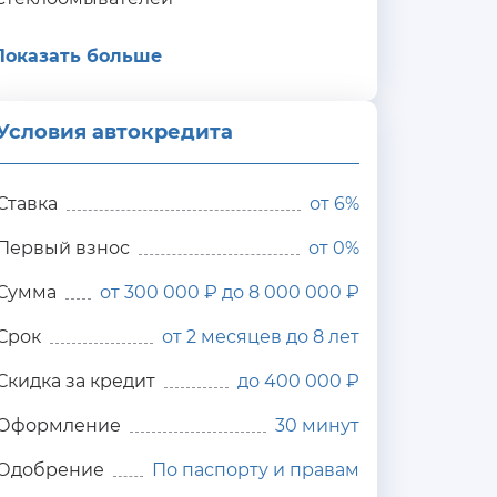
Показать больше
Условия автокредита
ия
редита
Ставка
от
6%
Первый взнос
от 0%
Сумма
от 300 000 ₽ до 8 000 000 ₽
Срок
от 2 месяцев до 8 лет
Скидка за кредит
до 400 000 ₽
Оформление
30 минут
Одобрение
По паспорту и правам