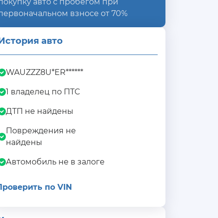
покупку авто с пробегом при
первоначальном взносе от 70%
История авто
WAUZZZ8U*ER******
1 владелец по ПТС
ДТП не найдены
Повреждения не
найдены
Автомобиль не в залоге
Проверить по VIN