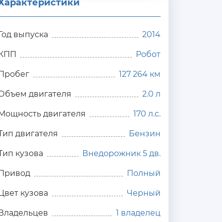
Характеристики
Год выпуска
2014
КПП
Робот
Пробег
127 264 км
Объем двигателя
2.0 л
Мощность двигателя
170 л.с.
Тип двигателя
Бензин
Тип кузова
Внедорожник 5 дв.
Привод
Полный
Цвет кузова
Черный
Владельцев
1 владелец