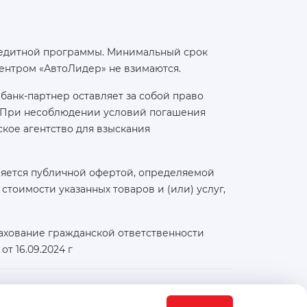
 кредитной программы. Минимальный срок
ентром «АвтоЛидер» не взимаются.
банк-партнер оставляет за собой право
а. При несоблюдении условий погашения
кое агентство для взыскания
ляется публичной офертой, определяемой
тоимости указанных товаров и (или) услуг,
ахование гражданской ответственности
т 16.09.2024 г
Физический / юридический адрес: