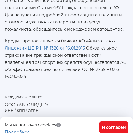
является публичной офертой, определяемой
положениями Статьи 437 Гражданского кодекса РФ.
Для получения подробной информации о наличии и
стоимости указанных товаров и (или) услуг,
пожалуйста, обращайтесь к менеджерам автоцентра.
Кредит предоставляется банком АО «Альфа-Банк»
Лицензия ЦБ РФ № 1326 от 16.01.2015
Обязательное
страхование гражданской ответственности
владельцев транспортных средств осуществляется AO
«АльфаСтрахование»
по лицензии ОС № 2239 – 02 от
16.09.2024 г
Юридическое лицо:
ООО «АВТОЛИДЕР»
ИНН / КПП / ОГРН:
7726402915 / 772601001 / 1177746487918
Физический / юридический адрес:
Мы используем cookies
Я согласен
Подробнее
117556, город Москва, Варшавское ш., д. 91 стр. 11